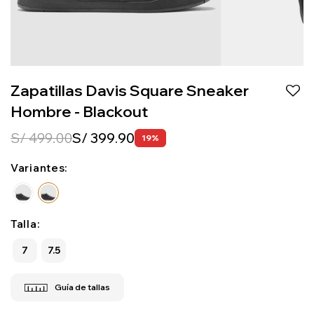
Zapatillas Davis Square Sneaker
Hombre - Blackout
S/
499.00
S/
399.90
19
Variantes:
Talla:
7
7.5