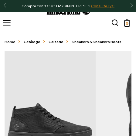
Compra con 3 CUOTAS SIN INTERESES
Consulta TyC

Home
Catálogo
Calzado
Sneakers & Sneakers Boots