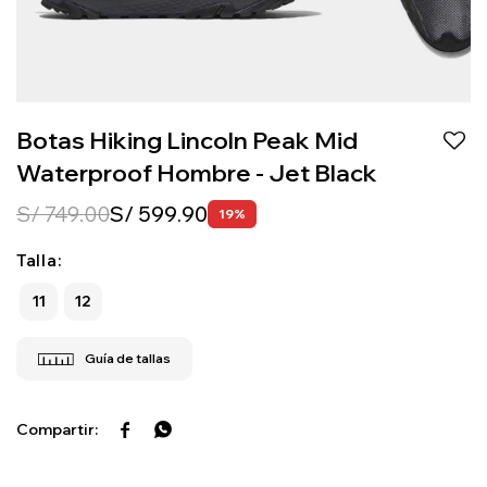
Botas Hiking Lincoln Peak Mid
Waterproof Hombre - Jet Black
S/
749.00
S/
599.90
19
Talla:
11
12

