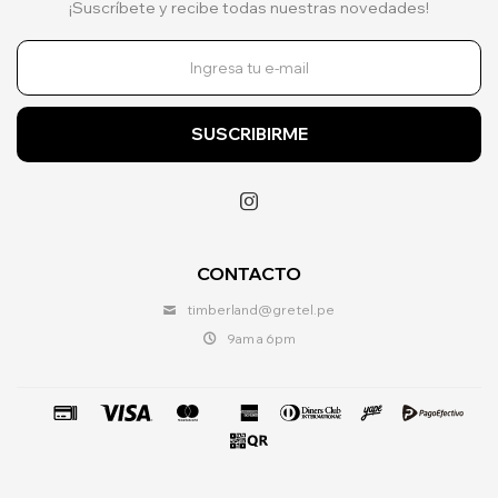
¡Suscríbete y recibe todas nuestras novedades!
SUSCRIBIRME

CONTACTO
timberland@gretel.pe
9am a 6pm