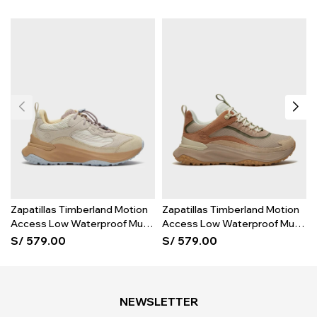
Zapatillas Timberland Motion
Zapatillas Timberland Motion
Access Low Waterproof Mujer
Access Low Waterproof Mujer
- Light Beige Suede
- Medium Beige Mesh
S/
579.00
S/
579.00
NEWSLETTER