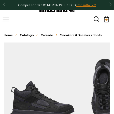
Compra con 3 CUOTAS SIN INTERESES
Consulta TyC

Home
Catálogo
Calzado
Sneakers & Sneakers Boots