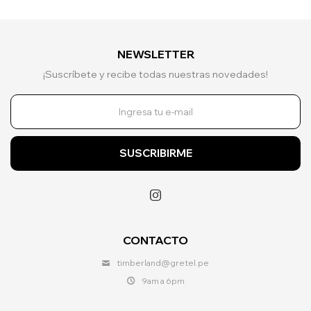
NEWSLETTER
¡Suscríbete y recibe todas nuestras novedades!
SUSCRIBIRME

CONTACTO
timberland@gretel.pe
9am a 6pm