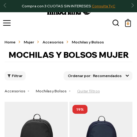
Compra con 3 CUOTAS SIN INTERESES
Consulta TyC

Home
Mujer
Accesorios
Mochilas y Bolsos
MOCHILAS Y BOLSOS MUJER
Recomendados
Accesorios
Mochilas y Bolsos
Quitar filtros
19