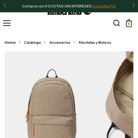
Compra con 3 CUOTAS SIN INTERESES
Consulta TyC

Home
Catálogo
Accesorios
Mochilas y Bolsos