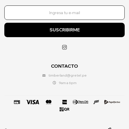
SUSCRIBIRME

CONTACTO
timberland@gretel.pe
9am a 6pm