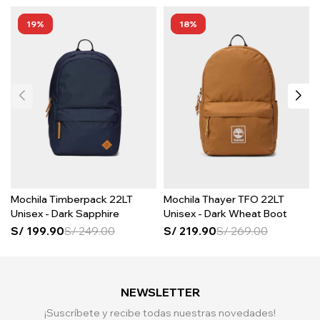
19
18
Mochila Timberpack 22LT
Mochila Thayer TFO 22LT
Unisex - Dark Sapphire
Unisex - Dark Wheat Boot
S/
199.90
S/
249.00
S/
219.90
S/
269.00
NEWSLETTER
¡Suscríbete y recibe todas nuestras novedades!