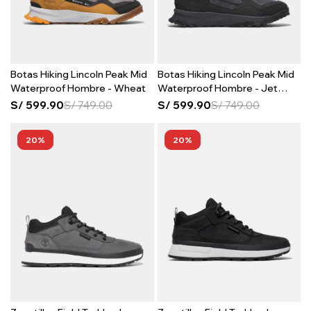
Botas Hiking Lincoln Peak Mid
Botas Hiking Lincoln Peak Mid
Waterproof Hombre - Wheat
Waterproof Hombre - Jet
Black
S/
599.90
S/
749.00
S/
599.90
S/
749.00
20
20