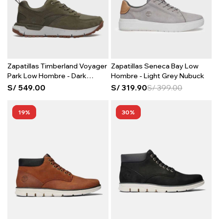
Zapatillas Timberland Voyager
Zapatillas Seneca Bay Low
Park Low Hombre - Dark
Hombre - Light Grey Nubuck
Green Mesh
S/
549.00
S/
319.90
S/
399.00
19
30