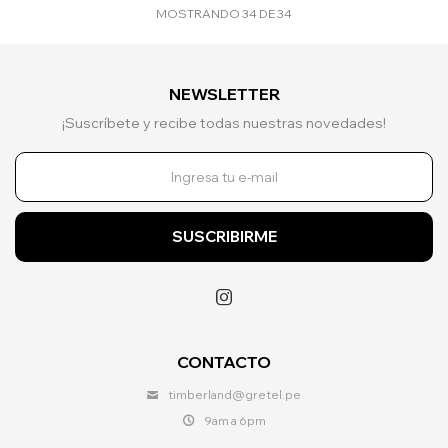
MOSTRANDO
34
DE
34
NEWSLETTER
¡Suscríbete y recibe todas nuestras novedades!
SUSCRIBIRME

CONTACTO
timberland@gretel.pe
9am a 6pm