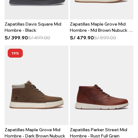
Zapatillas Davis Square Mid
Zapatillas Maple Grove Mid
Hombre - Black
Hombre - Md Brown Nubuck W
Lt Bei
S/
399.90
S/
499.00
S/
479.90
S/
599.00
19
Zapatillas Maple Grove Mid
Zapatillas Parker Street Mid
Hombre - Dark Brown Nubuck
Hombre - Rust Full Grain