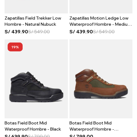
Zapatillas Field Trekker Low
Zapatillas Motion Ledge Low
Hombre - Natural Nubuck
Waterproof Hombre - Medium
Grey Suede
S/
439.90
S/
549.00
S/
439.90
S/
549.00
19
Botas Field Boot Mid
Botas Field Boot Mid
Waterproof Hombre - Black
Waterproof Hombre -
Chocolate
S/
639.90
S/
799.00
S/
799.00