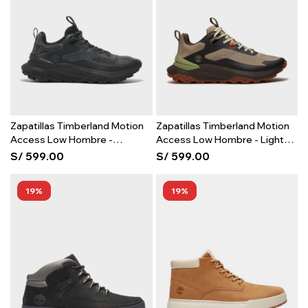
Zapatillas Timberland Motion
Zapatillas Timberland Motion
Access Low Hombre -
Access Low Hombre - Light
Blackout Knit
Beige Mesh
S/
599.00
S/
599.00
19
19