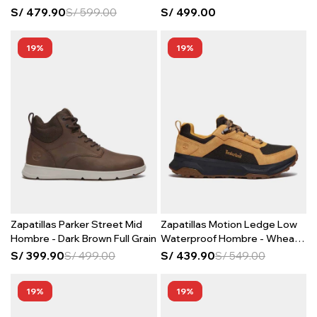
S/
479.90
S/
599.00
S/
499.00
19
19
Zapatillas Parker Street Mid
Zapatillas Motion Ledge Low
Hombre - Dark Brown Full Grain
Waterproof Hombre - Wheat
Suede
S/
399.90
S/
499.00
S/
439.90
S/
549.00
19
19