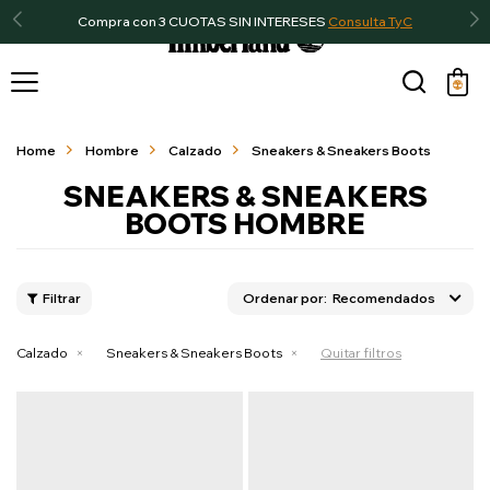
Compra con 3 CUOTAS SIN INTERESES
Consulta TyC

Home
Hombre
Calzado
Sneakers & Sneakers Boots
SNEAKERS & SNEAKERS
BOOTS HOMBRE
Recomendados
Calzado
Sneakers & Sneakers Boots
Quitar filtros