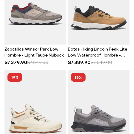
Zapatillas Winsor Park Low
Botas Hiking Lincoln Peak Lite
Hombre - Light Taupe Nubuck
Low Waterproof Hombre -
Wheat Leather
S/
379.90
S/
549.00
S/
389.90
S/
649.00
19
19