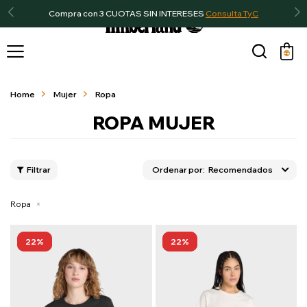
Compra con 3 CUOTAS SIN INTERESES
Consulta TyC

Home
Mujer
Ropa
ROPA MUJER
Recomendados
Ropa
22
22