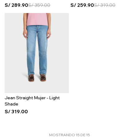
S/
289.90
S/
359.00
S/
259.90
S/
319.00
Jean Straight Mujer - Light
Shade
S/
319.00
MOSTRANDO
15
DE
15