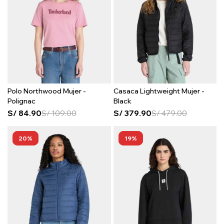
Polo Northwood Mujer -
Casaca Lightweight Mujer -
Polignac
Black
S/
84.90
S/
109.00
S/
379.90
S/
479.00
20
19