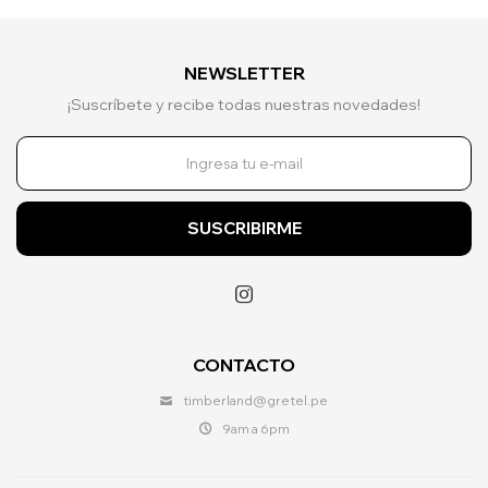
NEWSLETTER
¡Suscríbete y recibe todas nuestras novedades!
SUSCRIBIRME

CONTACTO
timberland@gretel.pe
9am a 6pm