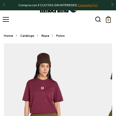
Compra con 3 CUOTAS SIN INTERESES
Consulta TyC

Home
Catálogo
Ropa
Polos