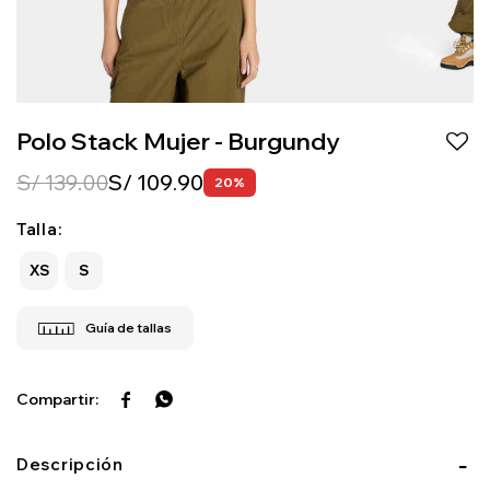
Polo Stack Mujer - Burgundy
S/
139.00
S/
109.90
20
Talla:
XS
S


Descripción