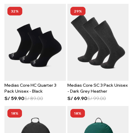
32
29
Medias Core HC Quarter 3
Medias Core SC 3 Pack Unisex
Pack Unisex - Black
- Dark Grey Heather
S/
59.90
S/
89.00
S/
69.90
S/
99.00
18
18