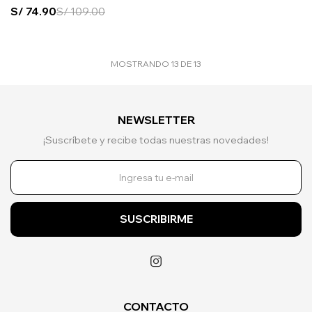
S/
74.90
S/
109.00
MOSTRANDO
13
DE
13
NEWSLETTER
¡Suscríbete y recibe todas nuestras novedades!
SUSCRIBIRME

CONTACTO