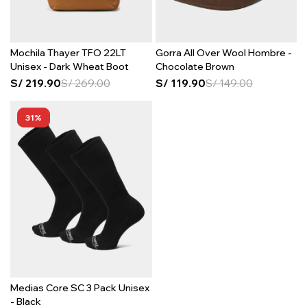
Mochila Thayer TFO 22LT
Gorra All Over Wool Hombre -
Unisex - Dark Wheat Boot
Chocolate Brown
S/
219.90
S/
269.00
S/
119.90
S/
149.00
31
Medias Core SC 3 Pack Unisex
- Black