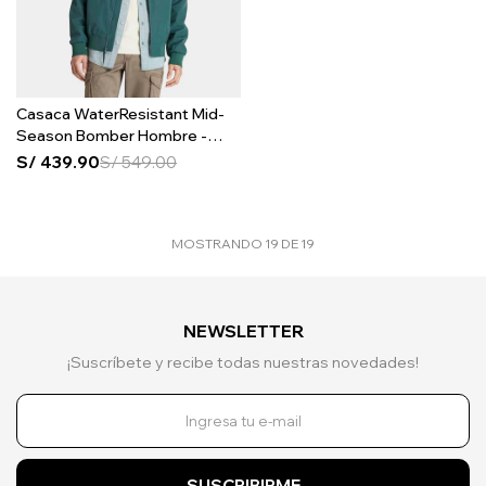
Casaca WaterResistant Mid-
Season Bomber Hombre -
Green Gables
S/
439.90
S/
549.00
MOSTRANDO
19
DE
19
NEWSLETTER
¡Suscríbete y recibe todas nuestras novedades!
SUSCRIBIRME