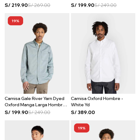
Pepper
S/
219.90
S/
269.00
S/
199.90
S/
249.00
19
Camisa Gale River Yarn Dyed
Camisa Oxford Hombre -
Oxford Manga Larga Hombre -
White Yd
Green Gables Yd
S/
199.90
S/
249.00
S/
389.00
19