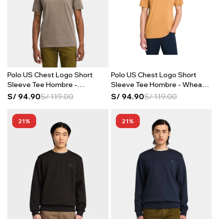
Polo US Chest Logo Short
Polo US Chest Logo Short
Sleeve Tee Hombre -
Sleeve Tee Hombre - Wheat
Chocolate Chip
Boot
S/
94.90
S/
119.00
S/
94.90
S/
119.00
21
21