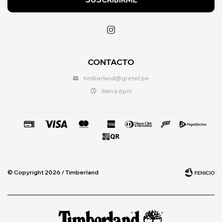

CONTACTO
timberland@gretel.pe
9am a 6pm
© Copyright 2026 / Timberland