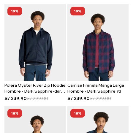
19
19
Polera Oyster River Zip Hoodie
Camisa Franela Manga Larga
Hombre - Dark Sapphire-dark
Hombre - Dark Sapphire Yd
Denim
S/
239.90
S/
299.00
S/
239.90
S/
299.00
18
18