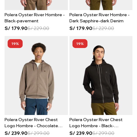
Polera Oyster River Hombre -
Polera Oyster River Hombre -
Black-pavement
Dark Sapphire-dark Denim
S/
179.90
S/
229.00
S/
179.90
S/
229.00
19
19
Polera Oyster River Chest
Polera Oyster River Chest
Logo Hombre - Chocolate
Logo Hombre - Black-
Chip
pavement
S/
239.90
S/
299.00
S/
239.90
S/
299.00