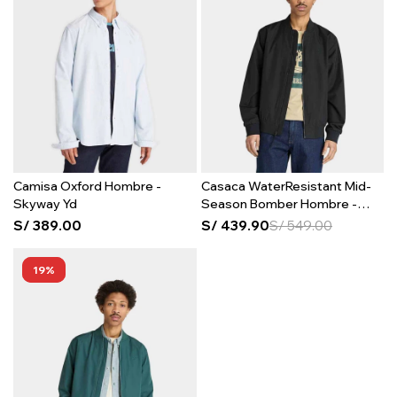
Camisa Oxford Hombre -
Casaca WaterResistant Mid-
Skyway Yd
Season Bomber Hombre -
Black
S/
389.00
S/
439.90
S/
549.00
19