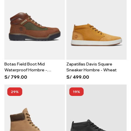
Botas Field Boot Mid
Zapatillas Davis Square
Waterproof Hombre -
Sneaker Hombre - Wheat
Chocolate
S/
799.00
S/
499.00
29
19