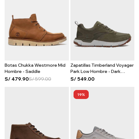
Botas Chukka Westmore Mid
Zapatillas Timberland Voyager
Hombre - Saddle
Park Low Hombre - Dark
Green Mesh
S/
479.90
S/
599.00
S/
549.00
19