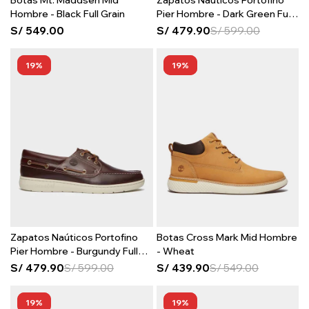
Botas Mt. Maddsen Mid
Zapatos Naúticos Portofino
Hombre - Black Full Grain
Pier Hombre - Dark Green Full
Grain
S/
549.00
S/
479.90
S/
599.00
19
19
Zapatos Naúticos Portofino
Botas Cross Mark Mid Hombre
Pier Hombre - Burgundy Full
- Wheat
Grain
S/
479.90
S/
599.00
S/
439.90
S/
549.00
19
19