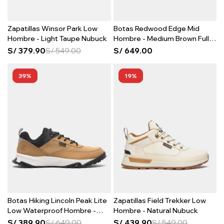
Zapatillas Winsor Park Low
Botas Redwood Edge Mid
Hombre - Light Taupe Nubuck
Hombre - Medium Brown Full
Grain
S/
379.90
S/
549.00
S/
649.00
39
19
Botas Hiking Lincoln Peak Lite
Zapatillas Field Trekker Low
Low Waterproof Hombre -
Hombre - Natural Nubuck
Wheat Leather
S/
389.90
S/
649.00
S/
439.90
S/
549.00