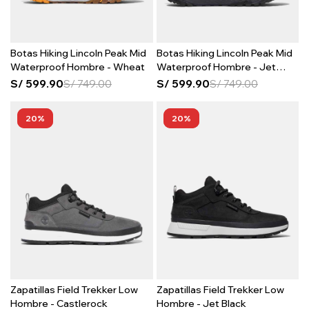
Botas Hiking Lincoln Peak Mid
Botas Hiking Lincoln Peak Mid
Waterproof Hombre - Wheat
Waterproof Hombre - Jet
Black
S/
599.90
S/
749.00
S/
599.90
S/
749.00
20
20
Zapatillas Field Trekker Low
Zapatillas Field Trekker Low
Hombre - Castlerock
Hombre - Jet Black