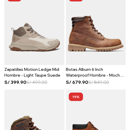
Zapatillas Motion Ledge Mid
Botas Alburn 6 Inch
Hombre - Light Taupe Suede
Waterproof Hombre - Mocha
Bisque
S/
399.90
S/
499.00
S/
679.90
S/
849.00
19