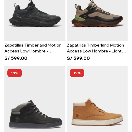
Zapatillas Timberland Motion
Zapatillas Timberland Motion
Access Low Hombre -
Access Low Hombre - Light
Blackout Knit
Beige Mesh
S/
599.00
S/
599.00
19
19