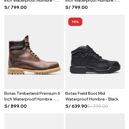
Inch Waterproof Hombre -
Inch Waterproof Hombre -
Wheat
Black
S/
799.00
S/
799.00
19
Botas Timberland Premium 6
Botas Field Boot Mid
Inch Waterproof Hombre -
Waterproof Hombre - Black
Brown
S/
899.00
S/
639.90
S/
799.00