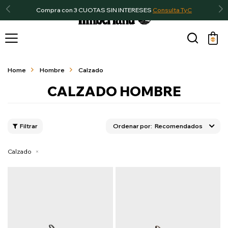
Compra con 3 CUOTAS SIN INTERESES
Consulta TyC

Home
Hombre
Calzado
CALZADO HOMBRE
Recomendados
Calzado