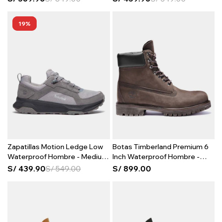
19
Zapatillas Motion Ledge Low
Botas Timberland Premium 6
Waterproof Hombre - Medium
Inch Waterproof Hombre -
Grey Suede
Brown
S/
439.90
S/
549.00
S/
899.00