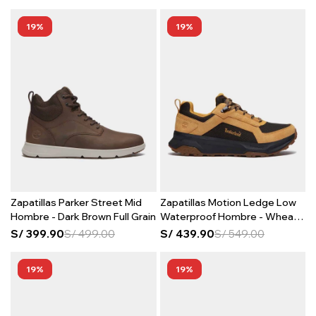
19
19
Zapatillas Parker Street Mid
Zapatillas Motion Ledge Low
Hombre - Dark Brown Full Grain
Waterproof Hombre - Wheat
Suede
S/
399.90
S/
499.00
S/
439.90
S/
549.00
19
19