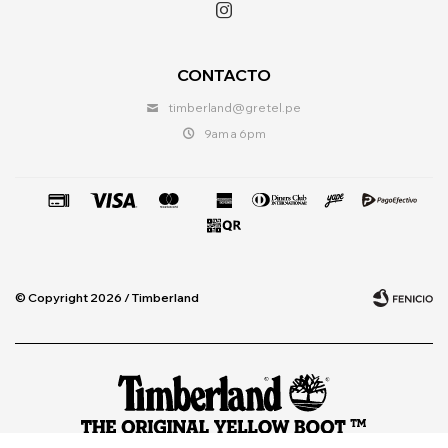

CONTACTO
timberland@gretel.pe
9am a 6pm
© Copyright 2026 / Timberland
Fenicio