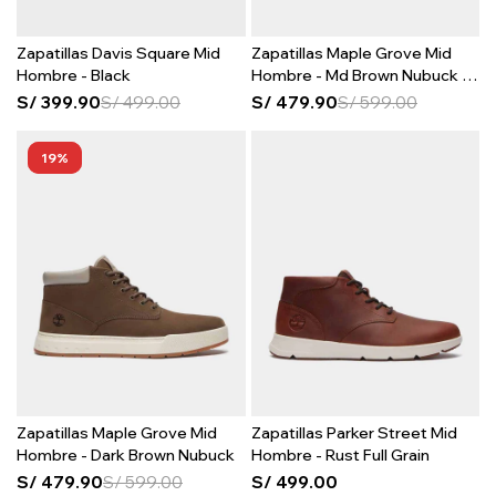
Zapatillas Davis Square Mid
Zapatillas Maple Grove Mid
Hombre - Black
Hombre - Md Brown Nubuck W
Lt Bei
S/
399.90
S/
499.00
S/
479.90
S/
599.00
19
Zapatillas Maple Grove Mid
Zapatillas Parker Street Mid
Hombre - Dark Brown Nubuck
Hombre - Rust Full Grain
S/
479.90
S/
599.00
S/
499.00