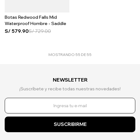
Botas Redwood Falls Mid
Waterproof Hombre - Saddle
S/
579.90
S/
729.00
MOSTRANDO
55
DE
55
NEWSLETTER
¡Suscríbete y recibe todas nuestras novedades!
SUSCRIBIRME