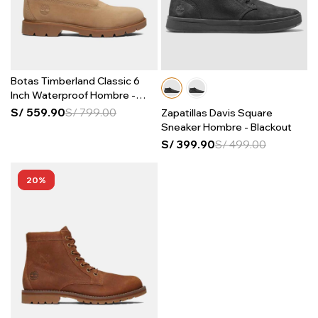
Botas Timberland Classic 6
Inch Waterproof Hombre -
Bone
S/
559.90
S/
799.00
Zapatillas Davis Square
Sneaker Hombre - Blackout
S/
399.90
S/
499.00
20