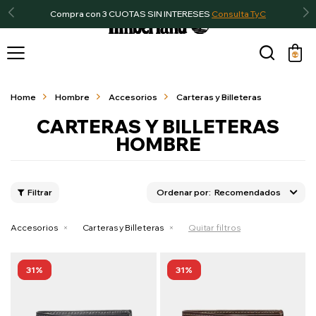
Compra con 3 CUOTAS SIN INTERESES
Consulta TyC

Home
Hombre
Accesorios
Carteras y Billeteras
CARTERAS Y BILLETERAS
HOMBRE
Recomendados
Accesorios
Carteras y Billeteras
Quitar filtros
31
31