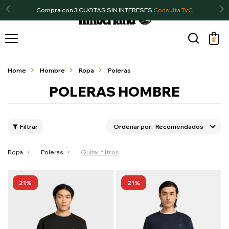
Compra con 3 CUOTAS SIN INTERESES
Consulta TyC

Home
Hombre
Ropa
Poleras
POLERAS HOMBRE
Recomendados
Ropa
Poleras
Quitar filtros
21
21