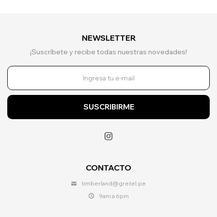
NEWSLETTER
¡Suscríbete y recibe todas nuestras novedades!
SUSCRIBIRME

CONTACTO
timberland@gretel.pe
9am a 6pm