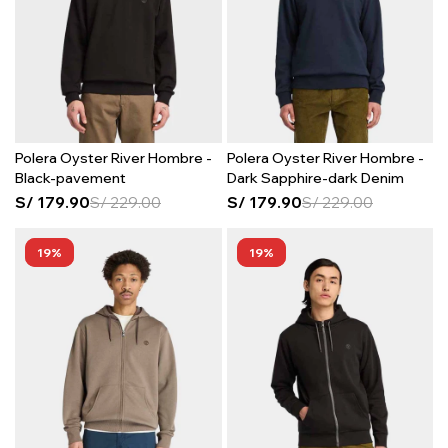
Polera Oyster River Hombre -
Polera Oyster River Hombre -
Black-pavement
Dark Sapphire-dark Denim
S/
179.90
S/
229.00
S/
179.90
S/
229.00
19
19