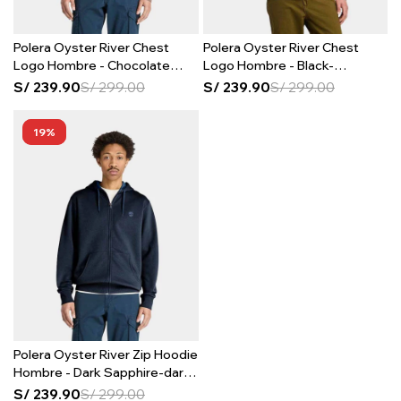
Polera Oyster River Chest
Polera Oyster River Chest
Logo Hombre - Chocolate
Logo Hombre - Black-
Chip
pavement
S/
239.90
S/
299.00
S/
239.90
S/
299.00
19
Polera Oyster River Zip Hoodie
Hombre - Dark Sapphire-dark
Denim
S/
239.90
S/
299.00