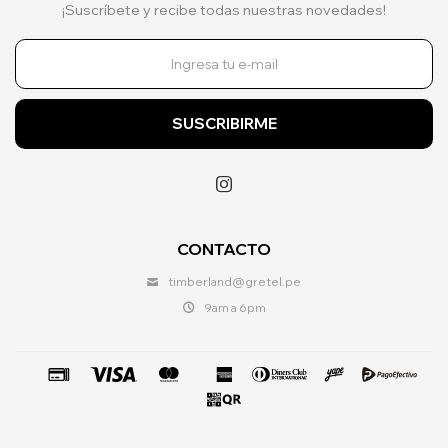
¡Suscríbete y recibe todas nuestras novedades!
SUSCRIBIRME

CONTACTO
timberland@gretel.pe
9am a 6pm