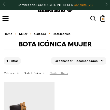
Compra con 3 CUOTAS SIN INTERESES
Consulta TyC

Home
Mujer
Calzado
Bota Icónica
BOTA ICÓNICA MUJER
Recomendados
Calzado
Bota Icónica
Quitar filtros