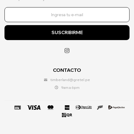
SUSCRIBIRME

CONTACTO
timberland@gretel.pe
9am a 6pm