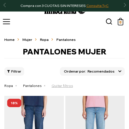
Compra con 3 CUOTAS SIN INTERESES
Consulta TyC

Home
Mujer
Ropa
Pantalones
PANTALONES MUJER
Recomendados
Ropa
Pantalones
Quitar filtros
18