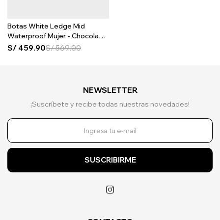
Botas White Ledge Mid
Waterproof Mujer - Chocolate
Brown
S/
459.90
S/
569.00
NEWSLETTER
¡Suscríbete y recibe todas nuestras novedades!
SUSCRIBIRME
