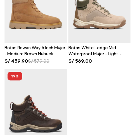
Botas Rowan Way 6 Inch Mujer
Botas White Ledge Mid
- Medium Brown Nubuck
Waterproof Mujer - Light
Beige Suede
S/
459.90
S/
579.00
S/
569.00
19