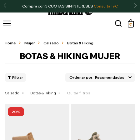
Compra con 3 CUOTAS SIN INTERESES
Consulta TyC

Home
Mujer
Calzado
Botas & Hiking
BOTAS & HIKING MUJER
Recomendados
Calzado
Botas & Hiking
Quitar filtros
20