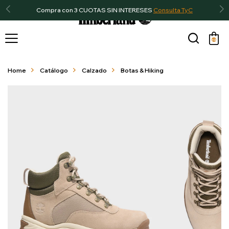
Compra con 3 CUOTAS SIN INTERESES
Consulta TyC

Home
Catálogo
Calzado
Botas & Hiking