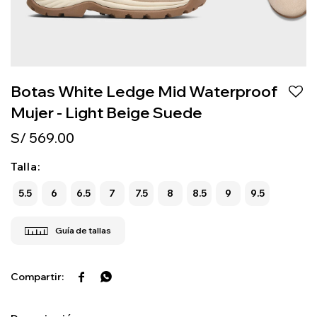
Botas White Ledge Mid Waterproof
Mujer - Light Beige Suede
S/
569.00
Talla:
5.5
6
6.5
7
7.5
8
8.5
9
9.5

