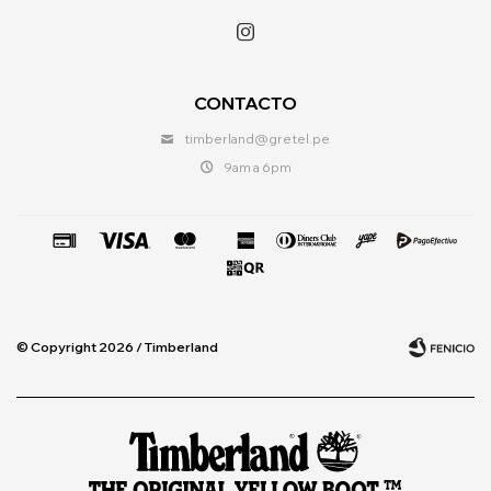

CONTACTO
timberland@gretel.pe
9am a 6pm
© Copyright 2026 / Timberland