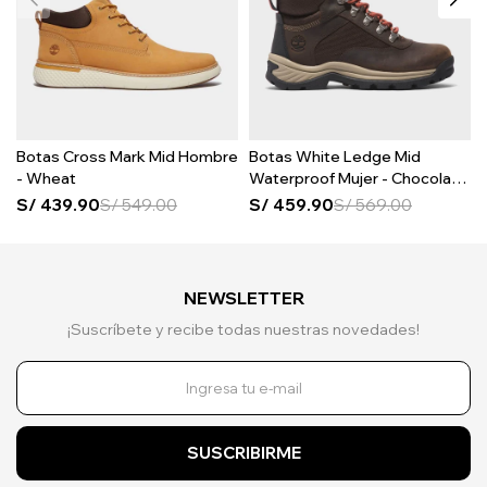
Botas Cross Mark Mid Hombre
Botas White Ledge Mid
- Wheat
Waterproof Mujer - Chocolate
Brown
S/
439.90
S/
549.00
S/
459.90
S/
569.00
NEWSLETTER
¡Suscríbete y recibe todas nuestras novedades!
SUSCRIBIRME