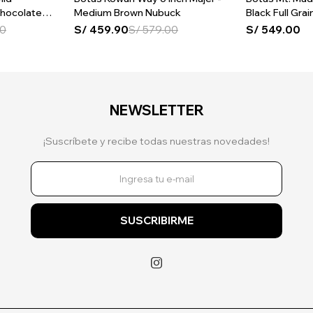
Chocolate
Medium Brown Nubuck
Black Full Grai
00
S/
459.90
S/
579.00
S/
549.00
NEWSLETTER
¡Suscríbete y recibe todas nuestras novedades!
SUSCRIBIRME
