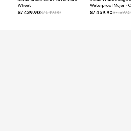
Wheat
Waterproof Mujer - 
Brown
S/
439.90
S/
549.00
S/
459.90
S/
569.