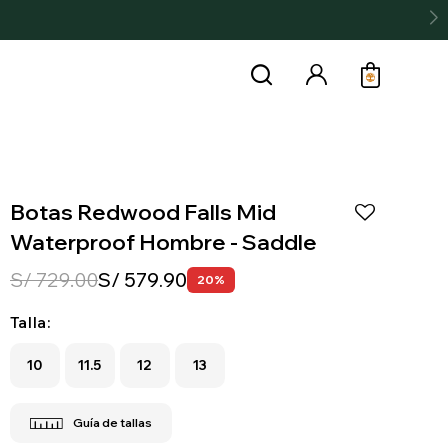
Botas Redwood Falls Mid
Waterproof Hombre - Saddle
S/
729.00
S/
579.90
20
Talla:
10
11.5
12
13