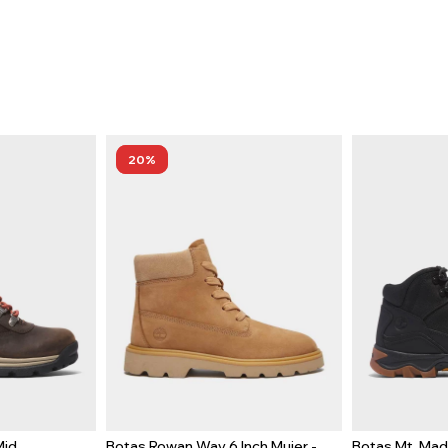
20
Mid
Botas Rowan Way 6 Inch Mujer -
Botas Mt. Ma