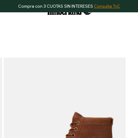
Compra con 3 CUOTAS SIN INTERESES
Consulta TyC