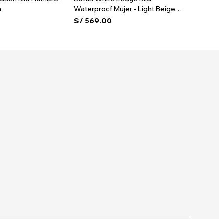
n
Waterproof Mujer - Light Beige
Brown
Suede
S/
569.00
S/
589