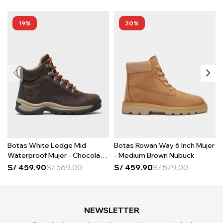
19
20
Botas White Ledge Mid
Botas Rowan Way 6 Inch Mujer
Waterproof Mujer - Chocolate
- Medium Brown Nubuck
Brown
S/
459.90
S/
569.00
S/
459.90
S/
579.00
NEWSLETTER