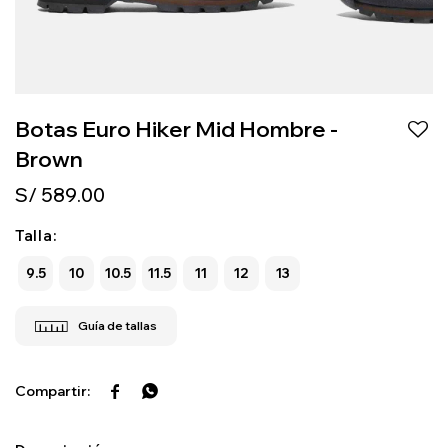
Botas Euro Hiker Mid Hombre -
Brown
S/
589.00
Talla:
9.5
10
10.5
11.5
11
12
13

