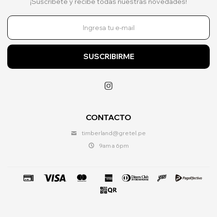
¡Suscríbete y recibe todas nuestras novedades!
SUSCRIBIRME

CONTACTO
timberland@gretel.pe
9am a 6pm