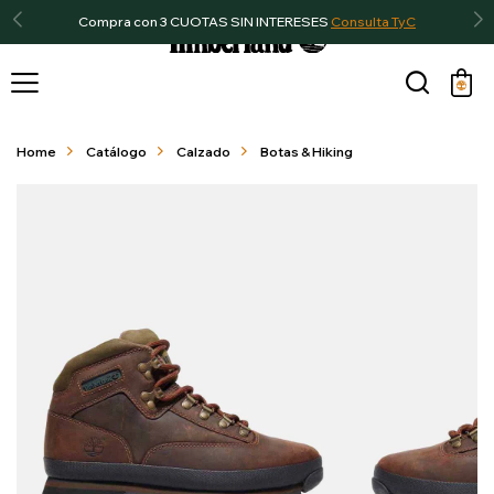
Compra con 3 CUOTAS SIN INTERESES
Consulta TyC

Home
Catálogo
Calzado
Botas & Hiking