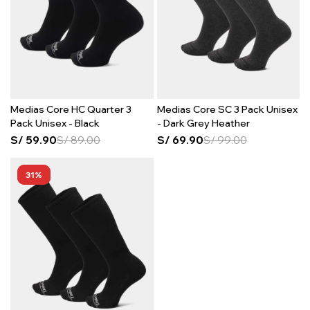
Medias Core HC Quarter 3
Medias Core SC 3 Pack Unisex
Pack Unisex - Black
- Dark Grey Heather
S/
59.90
S/
89.00
S/
69.90
S/
99.00
31