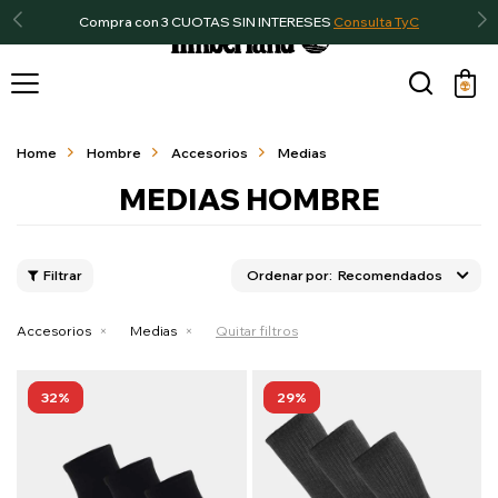
Compra con 3 CUOTAS SIN INTERESES
Consulta TyC

Home
Hombre
Accesorios
Medias
MEDIAS HOMBRE
Recomendados
Accesorios
Medias
Quitar filtros
32
29