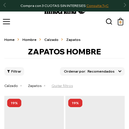
Compra con 3 CUOTAS SIN INTERESES
Consulta TyC

Home
Hombre
Calzado
Zapatos
ZAPATOS HOMBRE
Recomendados
Calzado
Zapatos
Quitar filtros
19
19