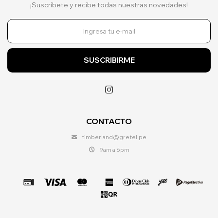
¡Suscríbete y recibe todas nuestras novedades!
SUSCRIBIRME

CONTACTO
timberland@gretel.pe
9am a 6pm