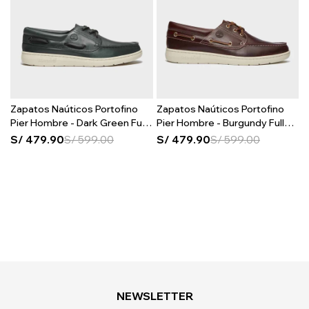
Zapatos Naúticos Portofino
Zapatos Naúticos Portofino
Pier Hombre - Dark Green Full
Pier Hombre - Burgundy Full
Grain
Grain
S/
479.90
S/
599.00
S/
479.90
S/
599.00
NEWSLETTER