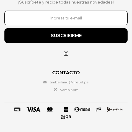
¡Suscríbete y recibe todas nuestras novedades!
SUSCRIBIRME

CONTACTO
timberland@gretel.pe
9am a 6pm