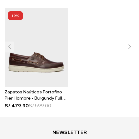
19
Zapatos Naúticos Portofino
Pier Hombre - Burgundy Full
Grain
S/
479.90
S/
599.00
NEWSLETTER