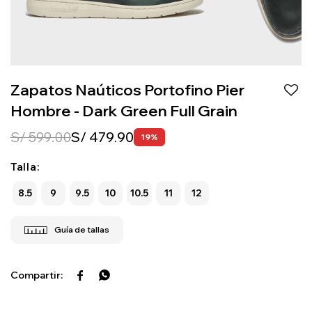
Zapatos Naúticos Portofino Pier
Hombre - Dark Green Full Grain
S/
599.00
S/
479.90
19
Talla:
8.5
9
9.5
10
10.5
11
12

