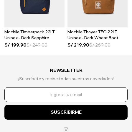
Mochila Timberpack 22LT
Mochila Thayer TFO 22LT
Unisex - Dark Sapphire
Unisex - Dark Wheat Boot
S/
199.90
S/
249.00
S/
219.90
S/
269.00
NEWSLETTER
¡Suscríbete y recibe todas nuestras novedades!
SUSCRIBIRME
