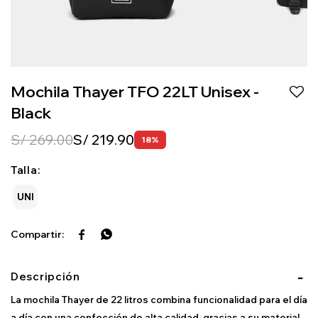
Mochila Thayer TFO 22LT Unisex -
Black
S/
269.00
S/
219.90
18
Talla:
UNI


Descripción
La mochila Thayer de 22 litros combina funcionalidad para el día
a día con una confección de alta calidad, gracias a su material