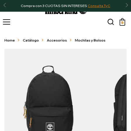
Compra con 3 CUOTAS SIN INTERESES
Consulta TyC

Home
Catálogo
Accesorios
Mochilas y Bolsos