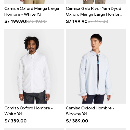
Camisa Oxford Manga Larga
Camisa Gale River Yarn Dyed
Hombre - White Yd
Oxford Manga Larga Hombre -
Green Gables Yd
S/
199.90
S/
249.00
S/
199.90
S/
249.00
Camisa Oxford Hombre -
Camisa Oxford Hombre -
White Yd
Skyway Yd
S/
389.00
S/
389.00