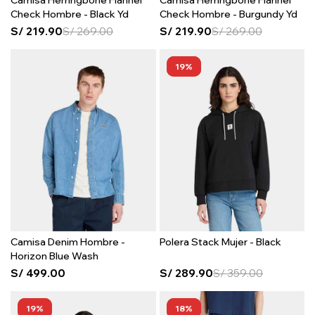
Camisa Herringbone Flannel
Camisa Herringbone Flannel
Check Hombre - Black Yd
Check Hombre - Burgundy Yd
S/
219.90
S/
269.00
S/
219.90
S/
269.00
19
Camisa Denim Hombre -
Polera Stack Mujer - Black
Horizon Blue Wash
S/
499.00
S/
289.90
S/
359.00
19
18