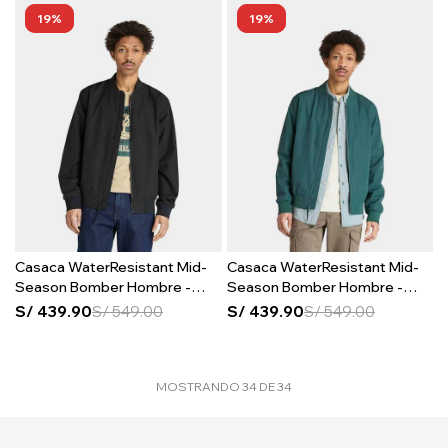
19
19
Casaca WaterResistant Mid-
Casaca WaterResistant Mid-
Season Bomber Hombre -
Season Bomber Hombre -
Black
Green Gables
S/
439.90
S/
549.00
S/
439.90
S/
549.00
MOSTRANDO
34
DE
34