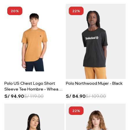
20
22
Polo US Chest Logo Short
Polo Northwood Mujer - Black
Sleeve Tee Hombre - Wheat
Boot
S/
94.90
S/
119.00
S/
84.90
S/
109.00
22