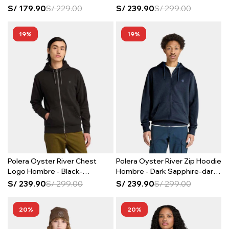
Chip
S/
179.90
S/
229.00
S/
239.90
S/
299.00
19
19
Polera Oyster River Chest
Polera Oyster River Zip Hoodie
Logo Hombre - Black-
Hombre - Dark Sapphire-dark
pavement
Denim
S/
239.90
S/
299.00
S/
239.90
S/
299.00
20
20