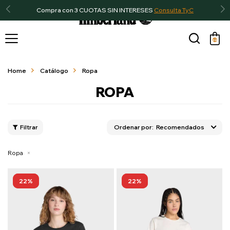
Compra con 3 CUOTAS SIN INTERESES
Consulta TyC

Home
Catálogo
Ropa
ROPA
Recomendados
Ropa
22
22