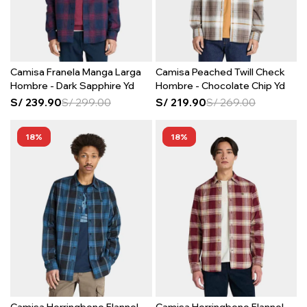
Camisa Franela Manga Larga
Camisa Peached Twill Check
Hombre - Dark Sapphire Yd
Hombre - Chocolate Chip Yd
S/
239.90
S/
299.00
S/
219.90
S/
269.00
18
18