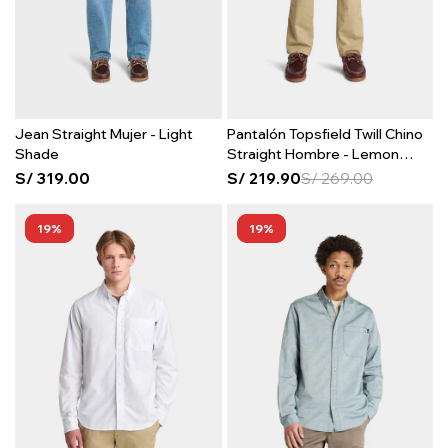
Jean Straight Mujer - Light
Pantalón Topsfield Twill Chino
Shade
Straight Hombre - Lemon
Pepper
S/
319.00
S/
219.90
S/
269.00
19
19