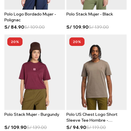
Polo Logo Bordado Mujer -
Polo Stack Mujer - Black
Polignac
S/
84.90
S/
109.00
S/
109.90
S/
139.00
20
20
Polo Stack Mujer - Burgundy
Polo US Chest Logo Short
Sleeve Tee Hombre -
Chocolate Chip
S/
109.90
S/
139.00
S/
94.90
S/
119.00