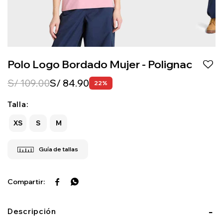
Polo Logo Bordado Mujer - Polignac
S/
109.00
S/
84.90
22
Talla:
XS
S
M


Descripción