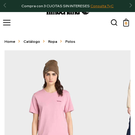
Compra con 3 CUOTAS SIN INTERESES
Consulta TyC

Home
Catálogo
Ropa
Polos