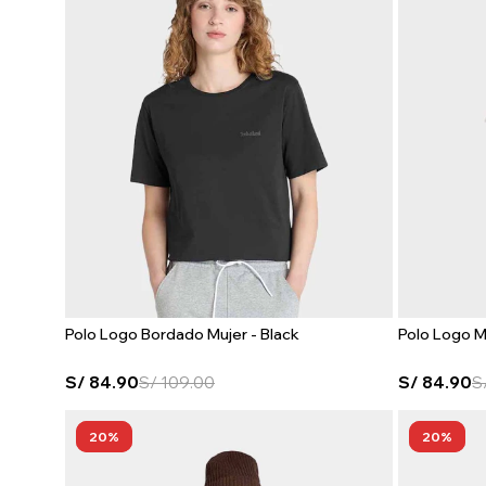
Polo Logo Bordado Mujer - Black
Polo Logo M
S/
84.90
S/
109.00
S/
84.90
S
20
20