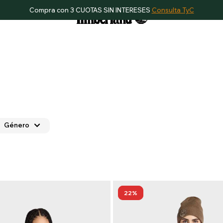
Compra con 3 CUOTAS SIN INTERESES
Consulta TyC
Género
22