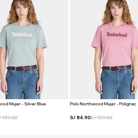
ood Mujer - Silver Blue
Polo Northwood Mujer - Polignac
/
109.00
S/
84.90
S/
109.00