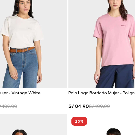
ujer - Vintage White
Polo Logo Bordado Mujer - Polig
/
109.00
S/
84.90
S/
109.00
20