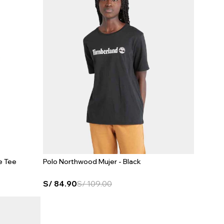
e Tee
Polo Northwood Mujer - Black
S/
84.90
S/
109.00