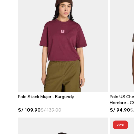
Polo Stack Mujer - Burgundy
Polo US Che
Hombre - C
S/
109.90
S/
139.00
S/
94.90
S
22