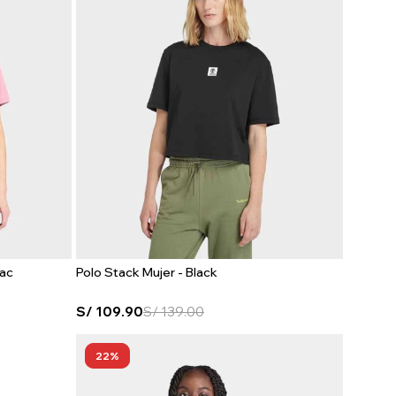
nac
Polo Stack Mujer - Black
S/
109.90
S/
139.00
22