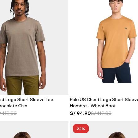
st Logo Short Sleeve Tee
Polo US Chest Logo Short Sleev
hocolate Chip
Hombre - Wheat Boot
/
119.00
S/
94.90
S/
119.00
22