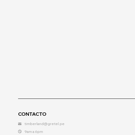
CONTACTO
timberland@gretel.pe
9am a 6pm