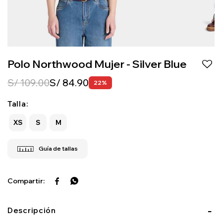
Polo Northwood Mujer - Silver Blue
S/
109.00
S/
84.90
22
Talla:
XS
S
M


Descripción