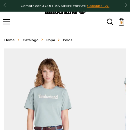
Compra con 3 CUOTAS SIN INTERESES
Consulta TyC

Home
Catálogo
Ropa
Polos