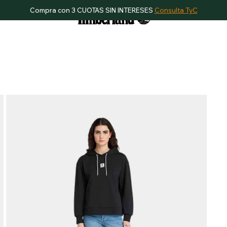
Compra con 3 CUOTAS SIN INTERESES
Consulta TyC