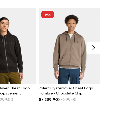
19
19
 River Chest Logo
Polera Oyster River Chest Logo
Polera 
ck-pavement
Hombre - Chocolate Chip
Melang
299.00
S/
239.90
S/
299.00
S/
289