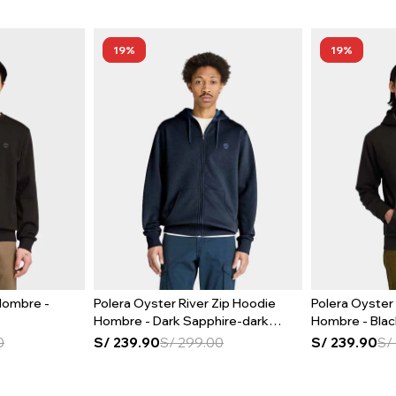
19
19
Hombre -
Polera Oyster River Zip Hoodie
Polera Oyster
Hombre - Dark Sapphire-dark
Hombre - Bla
Denim
0
S/
239.90
S/
299.00
S/
239.90
S/