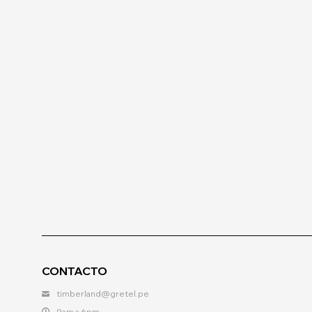
CONTACTO
timberland@gretel.pe
9am a 6pm