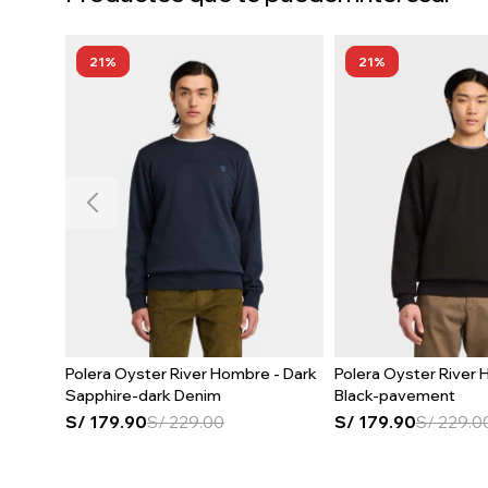
21
21
Polera Oyster River Hombre - Dark
Polera Oyster River 
Sapphire-dark Denim
Black-pavement
S/
179.90
S/
229.00
S/
179.90
S/
229.0