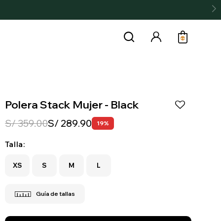
Polera Stack Mujer - Black
S/
359.00
S/
289.90
19
Talla:
XS
S
M
L