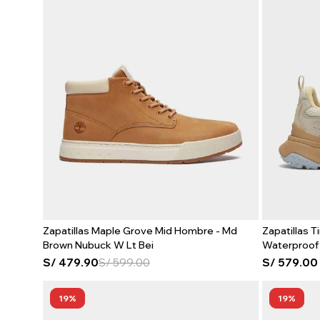
Zapatillas Maple Grove Mid Hombre - Md
Zapatillas 
Brown Nubuck W Lt Bei
Waterproof 
S/
479.90
S/
599.00
S/
579.00
19
19