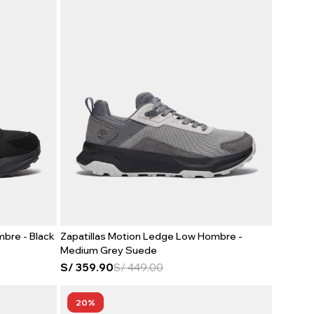
bre - Black
Zapatillas Motion Ledge Low Hombre -
Medium Grey Suede
S/
359.90
S/
449.00
20