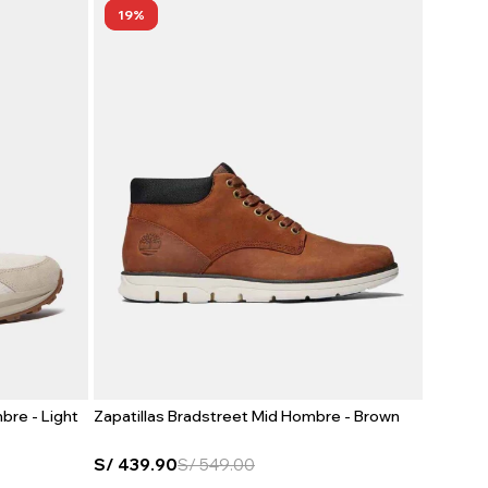
19
bre - Light
Zapatillas Bradstreet Mid Hombre - Brown
S/
439.90
S/
549.00