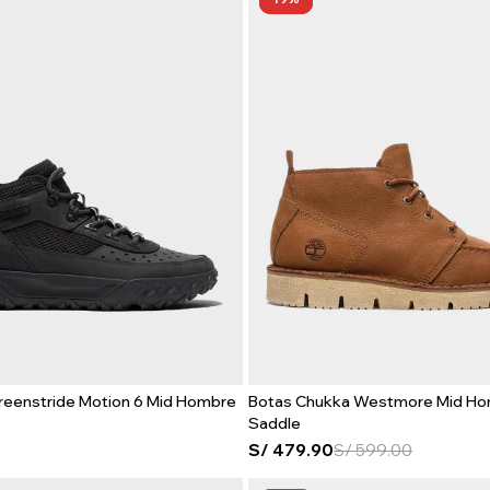
Greenstride Motion 6 Mid Hombre
Botas Chukka Westmore Mid Ho
Saddle
S/
479.90
S/
599.00