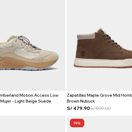
Timberland Motion Access Low
Zapatillas Maple Grove Mid Homb
Mujer - Light Beige Suede
Brown Nubuck
S/
479.90
S/
599.00
19