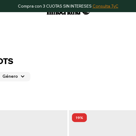
Compra con 3 CUOTAS SIN INTERESES
Consulta TyC
OTS
Género
19