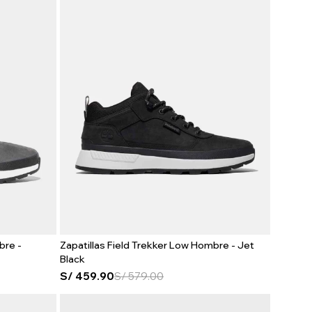
bre -
Zapatillas Field Trekker Low Hombre - Jet
Black
S/
459.90
S/
579.00