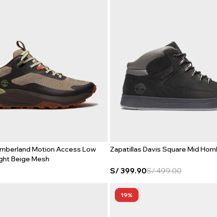
Timberland Motion Access Low
Zapatillas Davis Square Mid Homb
ght Beige Mesh
S/
399.90
S/
499.00
19