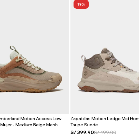
19
Timberland Motion Access Low
Zapatillas Motion Ledge Mid Hom
 Mujer - Medium Beige Mesh
Taupe Suede
S/
399.90
S/
499.00