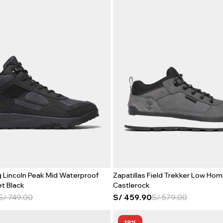
g Lincoln Peak Mid Waterproof
Zapatillas Field Trekker Low Hom
t Black
Castlerock
S/
749.00
S/
459.90
S/
579.00
19