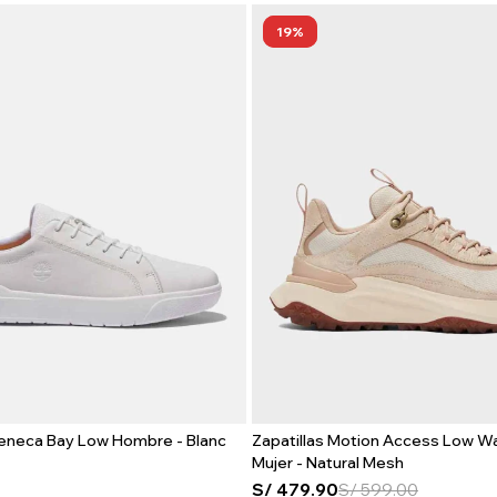
19
Seneca Bay Low Hombre - Blanc
Zapatillas Motion Access Low W
Mujer - Natural Mesh
S/
479.90
S/
599.00