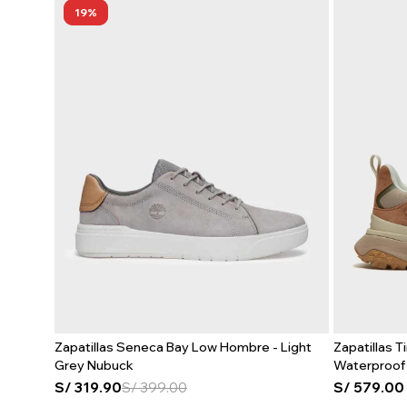
19
Zapatillas Seneca Bay Low Hombre - Light
Zapatillas 
Grey Nubuck
Waterproof
S/
319.90
S/
399.00
S/
579.00