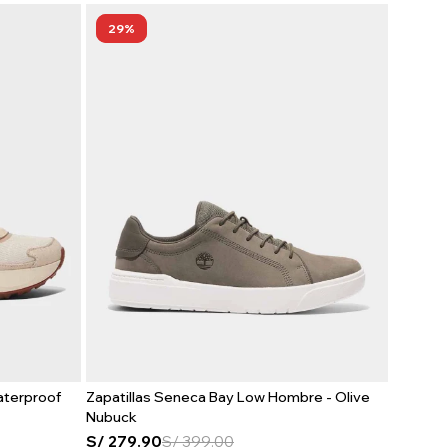
29
aterproof
Zapatillas Seneca Bay Low Hombre - Olive
Nubuck
S/
279.90
S/
399.00