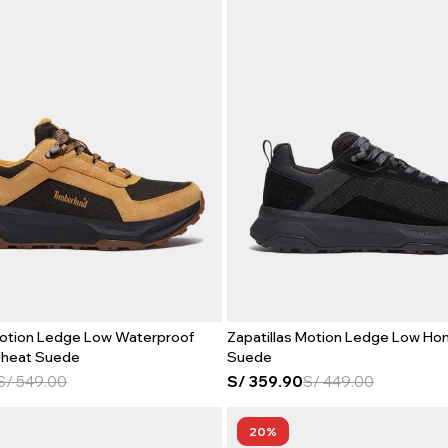
Motion Ledge Low Waterproof
Zapatillas Motion Ledge Low Hom
heat Suede
Suede
S/
549.00
S/
359.90
S/
449.00
20