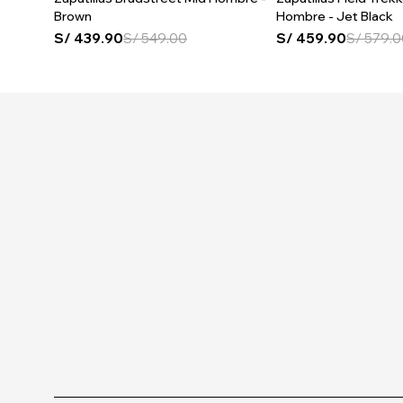
Brown
Hombre - Jet Black
S/
439.90
S/
549.00
S/
459.90
S/
579.0