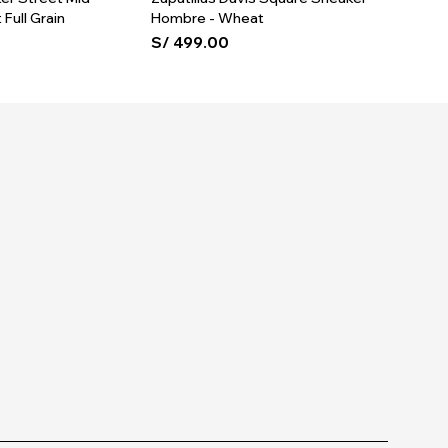
Full Grain
Hombre - Wheat
Park L
Mesh
S/
499.00
S/
549