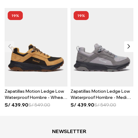
19
19
Zapatillas Motion Ledge Low
Zapatillas Motion Ledge Low
Waterproof Hombre - Wheat
Waterproof Hombre - Medium
Suede
Grey Suede
S/
439.90
S/
549.00
S/
439.90
S/
549.00
NEWSLETTER