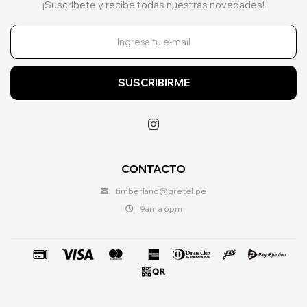
¡Suscríbete y recibe todas nuestras novedades!
SUSCRIBIRME

CONTACTO
timberland@gretel.pe
9am a 6pm