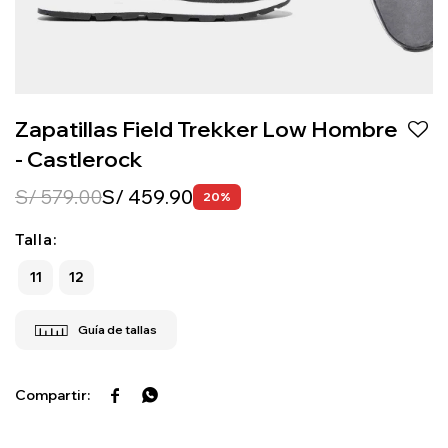
Zapatillas Field Trekker Low Hombre
- Castlerock
S/
579.00
S/
459.90
20
Talla:
11
12

