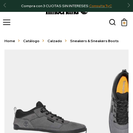
Compra con 3 CUOTAS SIN INTERESES
Consulta TyC

Home
Catálogo
Calzado
Sneakers & Sneakers Boots