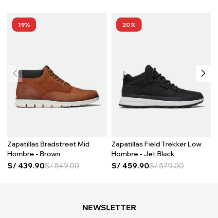
19
20
Zapatillas Bradstreet Mid
Zapatillas Field Trekker Low
Hombre - Brown
Hombre - Jet Black
S/
439.90
S/
549.00
S/
459.90
S/
579.00
NEWSLETTER