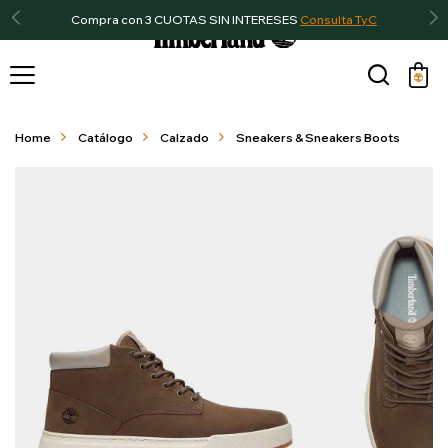
Compra con 3 CUOTAS SIN INTERESES
Consulta TyC

Home
Catálogo
Calzado
Sneakers & Sneakers Boots