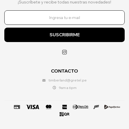
¡Suscríbete y recibe todas nuestras novedades!
SUSCRIBIRME

CONTACTO
timberland@gretel.pe
9am a 6pm