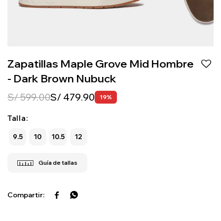
Zapatillas Maple Grove Mid Hombre
- Dark Brown Nubuck
S/
599.00
S/
479.90
19
Talla:
9.5
10
10.5
12

