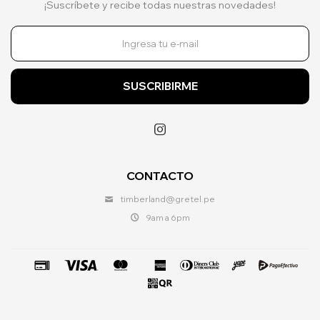
¡Suscríbete y recibe todas nuestras novedades!
SUSCRIBIRME

CONTACTO
timberland@gretel.pe
9am a 6pm