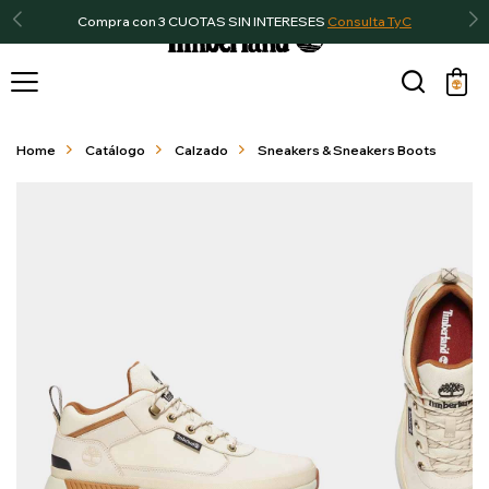
Compra con 3 CUOTAS SIN INTERESES
Consulta TyC

Home
Catálogo
Calzado
Sneakers & Sneakers Boots