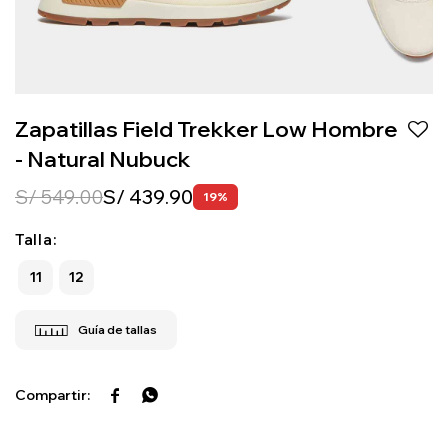
Zapatillas Field Trekker Low Hombre
- Natural Nubuck
S/
549.00
S/
439.90
19
Talla:
11
12

