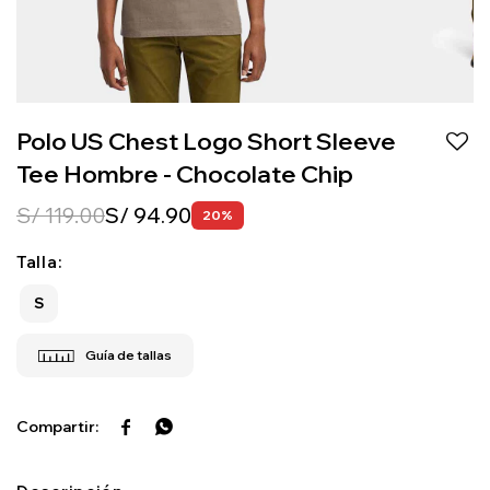
Polo US Chest Logo Short Sleeve
Tee Hombre - Chocolate Chip
S/
119.00
S/
94.90
20
Talla:
S

