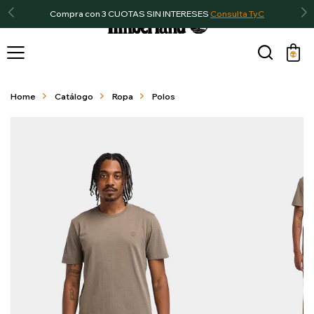
Compra con 3 CUOTAS SIN INTERESES
Consulta TyC

Home
Catálogo
Ropa
Polos