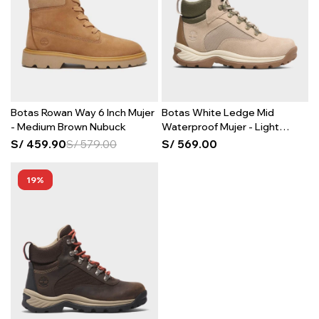
Botas Rowan Way 6 Inch Mujer
Botas White Ledge Mid
- Medium Brown Nubuck
Waterproof Mujer - Light
Beige Suede
S/
459.90
S/
579.00
S/
569.00
19