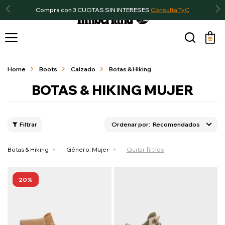
Compra con 3 CUOTAS SIN INTERESES
Consulta TyC

Home
Boots
Calzado
Botas & Hiking
BOTAS & HIKING MUJER
Recomendados
Botas & Hiking
Género:
Mujer
Quitar filtros
20