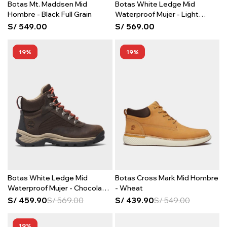
Botas Mt. Maddsen Mid
Botas White Ledge Mid
Hombre - Black Full Grain
Waterproof Mujer - Light
Beige Suede
S/
549.00
S/
569.00
19
19
Botas White Ledge Mid
Botas Cross Mark Mid Hombre
Waterproof Mujer - Chocolate
- Wheat
Brown
S/
459.90
S/
569.00
S/
439.90
S/
549.00
19