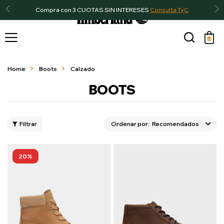
Compra con 3 CUOTAS SIN INTERESES
Consulta TyC

Home
Boots
Calzado
BOOTS
Recomendados
20