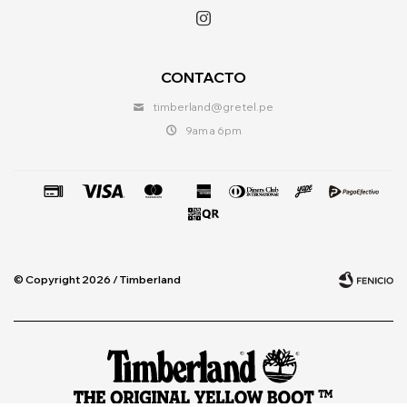

CONTACTO
timberland@gretel.pe
9am a 6pm
© Copyright 2026 / Timberland
Fenicio