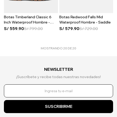
Botas Timberland Classic 6
Botas Redwood Falls Mid
Inch Waterproof Hombre -
Waterproof Hombre - Saddle
Bone
S/
559.90
S/
799.00
S/
579.90
S/
729.00
MOSTRANDO
20
DE
20
NEWSLETTER
¡Suscríbete y recibe todas nuestras novedades!
SUSCRIBIRME