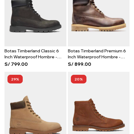
Botas Timberland Classic 6
Botas Timberland Premium 6
Inch Waterproof Hombre -
Inch Waterproof Hombre -
Black
Brown
S/
799.00
S/
899.00
29
20