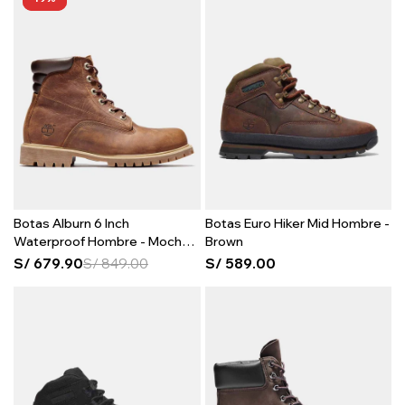
Botas Alburn 6 Inch
Botas Euro Hiker Mid Hombre -
Waterproof Hombre - Mocha
Brown
Bisque
S/
679.90
S/
849.00
S/
589.00