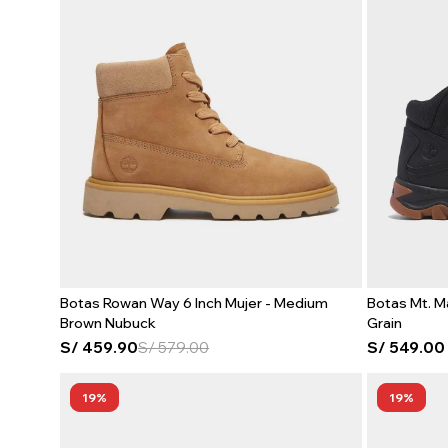
Botas Rowan Way 6 Inch Mujer - Medium
Botas Mt. M
Brown Nubuck
Grain
S/
459.90
S/
579.00
S/
549.00
19
19