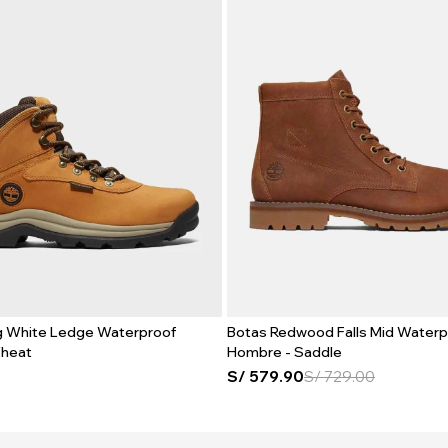
ng White Ledge Waterproof
Botas Redwood Falls Mid Waterp
heat
Hombre - Saddle
S/
579.90
S/
729.00