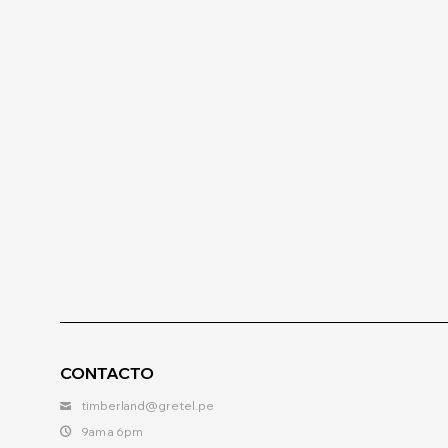
CONTACTO
timberland@gretel.pe
9am a 6pm