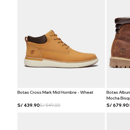
Botas Cross Mark Mid Hombre - Wheat
Botas Albur
Mocha Bisq
S/
439.90
S/
549.00
S/
679.90