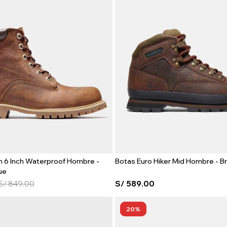
n 6 Inch Waterproof Hombre -
Botas Euro Hiker Mid Hombre - B
ue
S/
849.00
S/
589.00
20