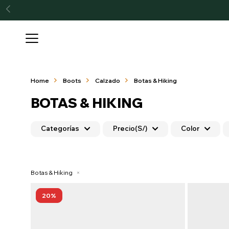

Home
Boots
Calzado
Botas & Hiking
BOTAS & HIKING
Categorías
Precio
(S/)
Color
Botas & Hiking
20