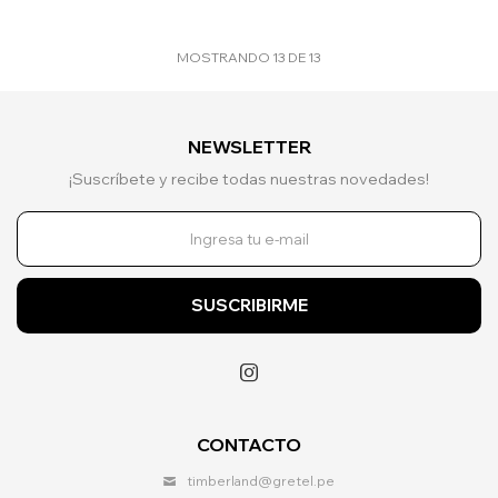
MOSTRANDO
13
DE
13
NEWSLETTER
¡Suscríbete y recibe todas nuestras novedades!
SUSCRIBIRME

CONTACTO
timberland@gretel.pe