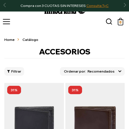
Compra con 3 CUOTAS SIN INTERESES
Consulta TyC

Home
Catálogo
ACCESORIOS
Recomendados
31
31