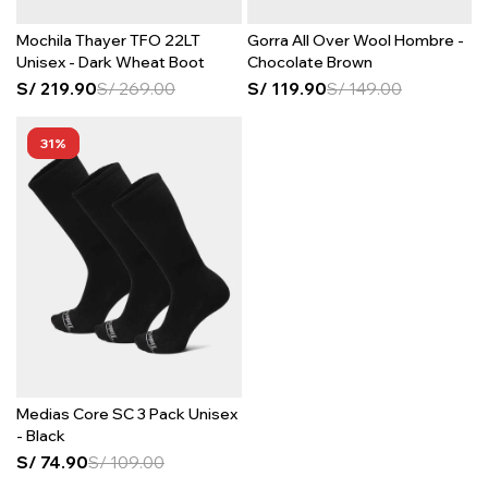
Mochila Thayer TFO 22LT
Gorra All Over Wool Hombre -
Unisex - Dark Wheat Boot
Chocolate Brown
S/
219.90
S/
269.00
S/
119.90
S/
149.00
31
Medias Core SC 3 Pack Unisex
- Black
S/
74.90
S/
109.00