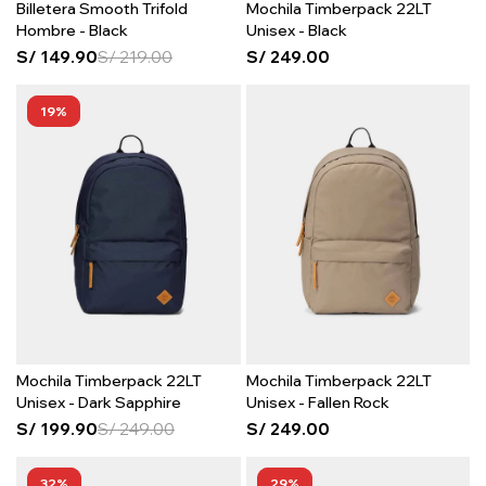
Billetera Smooth Trifold
Mochila Timberpack 22LT
Hombre - Black
Unisex - Black
S/
149.90
S/
219.00
S/
249.00
19
Mochila Timberpack 22LT
Mochila Timberpack 22LT
Unisex - Dark Sapphire
Unisex - Fallen Rock
S/
199.90
S/
249.00
S/
249.00
32
29