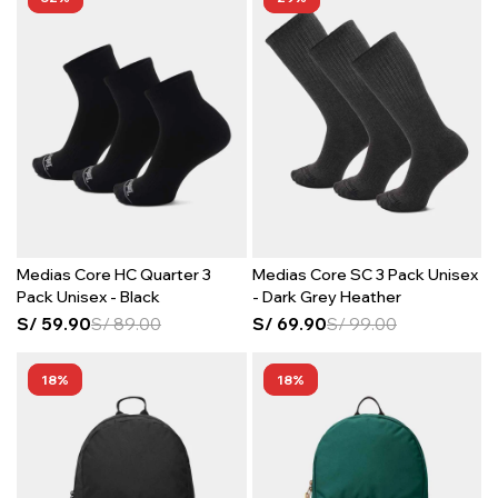
Medias Core HC Quarter 3
Medias Core SC 3 Pack Unisex
Pack Unisex - Black
- Dark Grey Heather
S/
59.90
S/
89.00
S/
69.90
S/
99.00
18
18