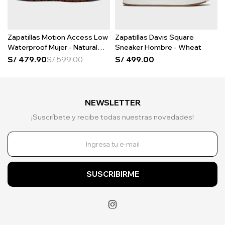
Zapatillas Motion Access Low
Zapatillas Davis Square
Waterproof Mujer - Natural
Sneaker Hombre - Wheat
Mesh
S/
479.90
S/
599.00
S/
499.00
NEWSLETTER
¡Suscríbete y recibe todas nuestras novedades!
SUSCRIBIRME
