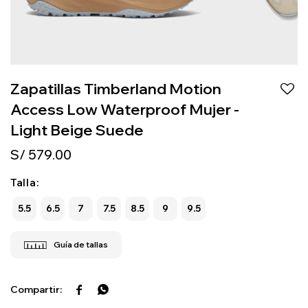
Zapatillas Timberland Motion
Access Low Waterproof Mujer -
Light Beige Suede
S/
579.00
Talla:
5.5
6.5
7
7.5
8.5
9
9.5

