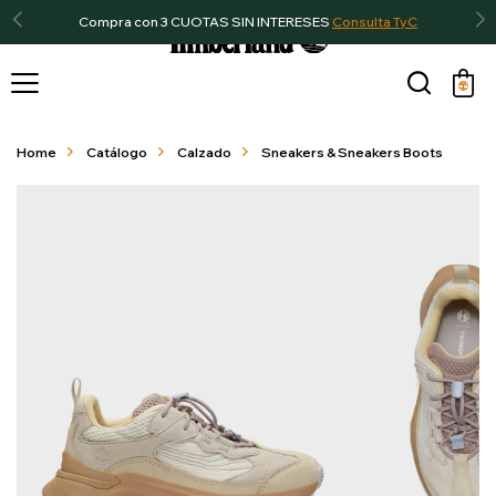
Compra con 3 CUOTAS SIN INTERESES
Consulta TyC

Home
Catálogo
Calzado
Sneakers & Sneakers Boots