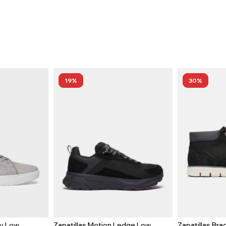
19
30
ay Low
Zapatillas Motion Ledge Low
Zapatillas Br