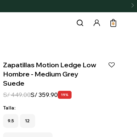
Zapatillas Motion Ledge Low
Hombre - Medium Grey
Suede
S/
449.00
S/
359.90
19
Talla:
9.5
12