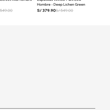
Hombre - Deep Lichen Green
Hombre
549.00
S/
379.90
S/
549.00
S/
379