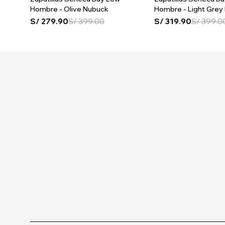
Hombre - Olive Nubuck
Hombre - Light Grey
S/
279.90
S/
399.00
S/
319.90
S/
399.0