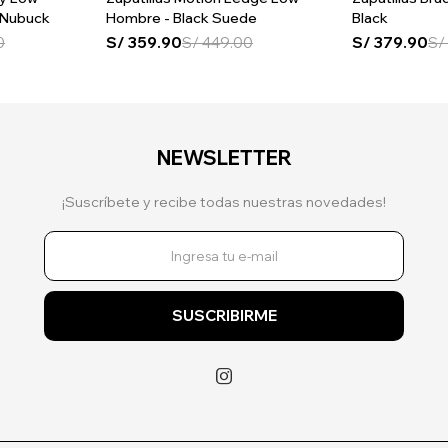
 Nubuck
Hombre - Black Suede
Black
0
S/
359.90
S/
449.00
S/
379.90
S/
NEWSLETTER
¡Suscríbete y recibe todas nuestras novedades!
SUSCRIBIRME
