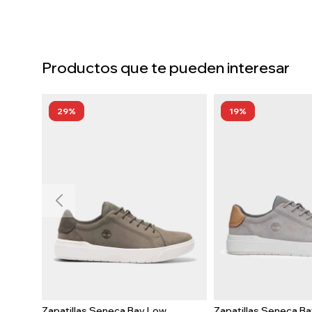
Productos que te pueden interesar
29
19
Zapatillas Seneca Bay Low
Zapatillas Seneca B