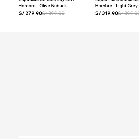
Hombre - Olive Nubuck
Hombre - Light Grey
S/
279.90
S/
399.00
S/
319.90
S/
399.0