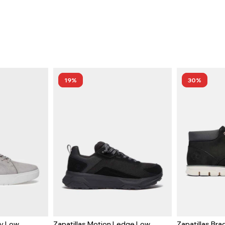
19
30
ay Low
Zapatillas Motion Ledge Low
Zapatillas Br