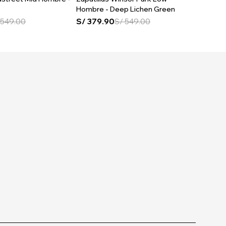
Hombre - Deep Lichen Green
Hombre
549.00
S/
379.90
S/
549.00
S/
379