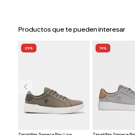
Productos que te pueden interesar
29
19
Zapatillas Seneca Bay Low
Zapatillas Seneca B