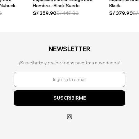
 Nubuck
Hombre - Black Suede
Black
0
S/
359.90
S/
449.00
S/
379.90
S/
NEWSLETTER
¡Suscríbete y recibe todas nuestras novedades!
SUSCRIBIRME
