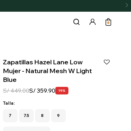
Zapatillas Hazel Lane Low
Mujer - Natural Mesh W Light
Blue
S/
449.00
S/
359.90
19
Talla:
7
7.5
8
9