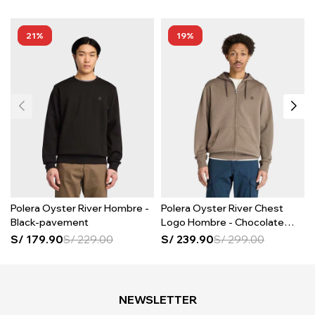
21
19
Polera Oyster River Hombre -
Polera Oyster River Chest
Black-pavement
Logo Hombre - Chocolate
Chip
S/
179.90
S/
229.00
S/
239.90
S/
299.00
NEWSLETTER