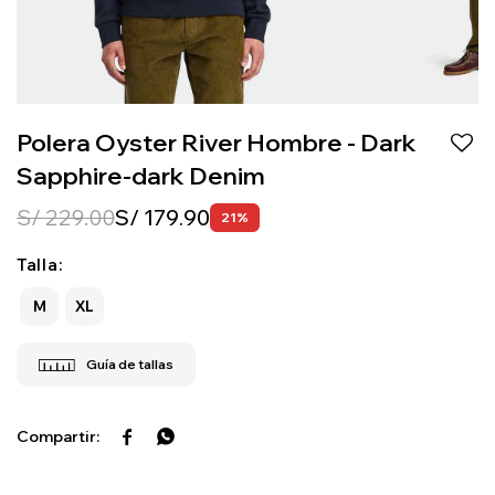
Polera Oyster River Hombre - Dark
Sapphire-dark Denim
S/
229.00
S/
179.90
21
Talla:
M
XL

