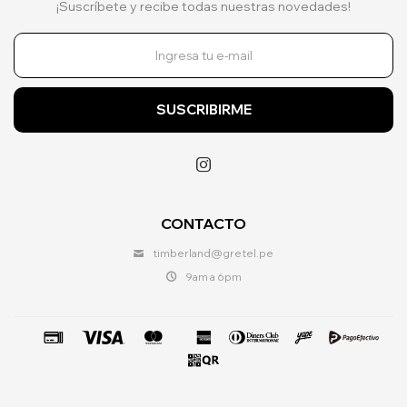
¡Suscríbete y recibe todas nuestras novedades!
SUSCRIBIRME

CONTACTO
timberland@gretel.pe
9am a 6pm