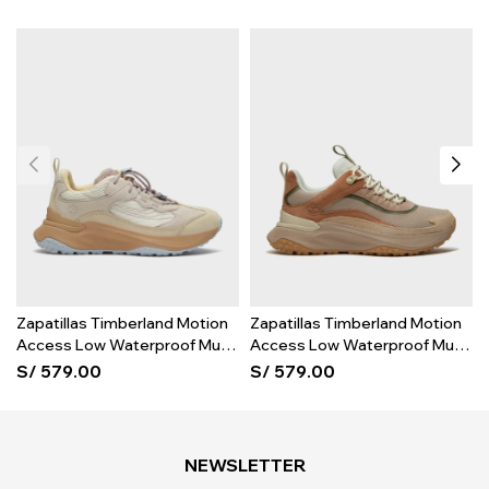
Zapatillas Timberland Motion
Zapatillas Timberland Motion
Access Low Waterproof Mujer
Access Low Waterproof Mujer
- Light Beige Suede
- Medium Beige Mesh
S/
579.00
S/
579.00
NEWSLETTER