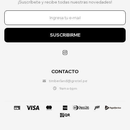
¡Suscríbete y recibe todas nuestras novedades!
SUSCRIBIRME

CONTACTO
timberland@gretel.pe
9am a 6pm