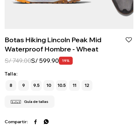
Botas Hiking Lincoln Peak Mid
Waterproof Hombre - Wheat
S/
749.00
S/
599.90
19
Talla:
8
9
9.5
10
10.5
11
12

