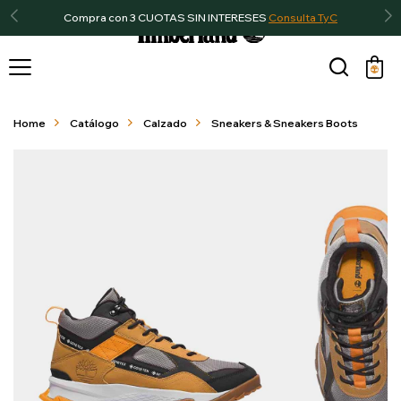
Compra con 3 CUOTAS SIN INTERESES
Consulta TyC

Home
Catálogo
Calzado
Sneakers & Sneakers Boots