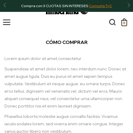
Compra con 3 CUOTAS SIN INTERESES
Consulta TyC

CÓMO COMPRAR
Lorem ipsum dolor sit amet consectetur
Suspendisse sit amet dolor lorem, nec interdum nunc. Donec sit
amet augue ligula. Duis eu purus sit amet sapien tempus
vulputate. Vestibulum et neque augue, eu ornare turpis. Donec
eros tellus, dignissim vel venenatis vel, dictum vel eros. Mauris
aliquet consequat risus, vel consectetur urna ullamcorper non.
Donec porttitor nisi et enim laoreet dignissim.
Phasellus lobortis molestie augue convallis facilisis. Vivamus
iaculis sodales lorem, sed viverra enim ornare congue. Integer
varius auctor libero non vestibulum.