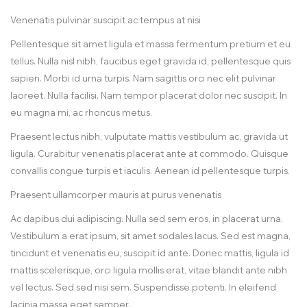
Venenatis pulvinar suscipit ac tempus at nisi
Pellentesque sit amet ligula et massa fermentum pretium et eu
tellus. Nulla nisl nibh, faucibus eget gravida id, pellentesque quis
sapien. Morbi id urna turpis. Nam sagittis orci nec elit pulvinar
laoreet. Nulla facilisi. Nam tempor placerat dolor nec suscipit. In
eu magna mi, ac rhoncus metus.
Praesent lectus nibh, vulputate mattis vestibulum ac, gravida ut
ligula. Curabitur venenatis placerat ante at commodo. Quisque
convallis congue turpis et iaculis. Aenean id pellentesque turpis.
Praesent ullamcorper mauris at purus venenatis
Ac dapibus dui adipiscing. Nulla sed sem eros, in placerat urna.
Vestibulum a erat ipsum, sit amet sodales lacus. Sed est magna,
tincidunt et venenatis eu, suscipit id ante. Donec mattis, ligula id
mattis scelerisque, orci ligula mollis erat, vitae blandit ante nibh
vel lectus. Sed sed nisi sem. Suspendisse potenti. In eleifend
lacinia massa eget semper.