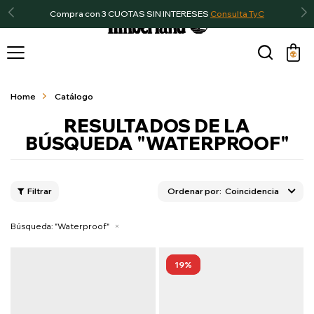
Compra con 3 CUOTAS SIN INTERESES
Consulta TyC

Home
Catálogo
RESULTADOS DE LA
BÚSQUEDA "WATERPROOF"
Coincidencia
Búsqueda: "Waterproof"
19