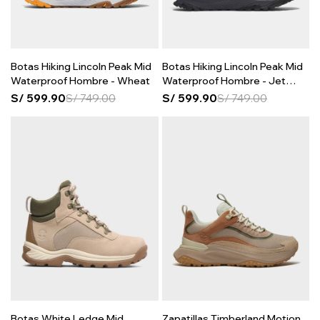
Botas Hiking Lincoln Peak Mid
Botas Hiking Lincoln Peak Mid
Waterproof Hombre - Wheat
Waterproof Hombre - Jet
Black
S/
599.90
S/
749.00
S/
599.90
S/
749.00
Botas White Ledge Mid
Zapatillas Timberland Motion