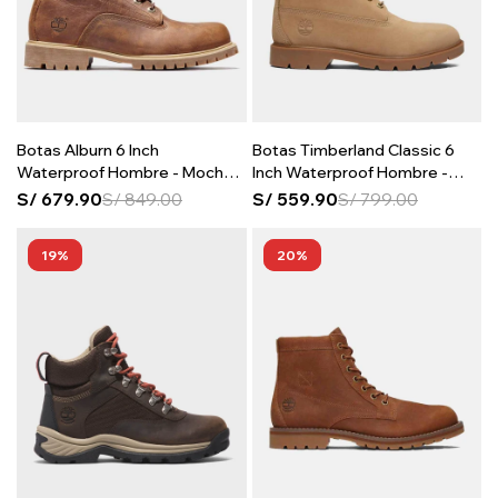
Botas Alburn 6 Inch
Botas Timberland Classic 6
Waterproof Hombre - Mocha
Inch Waterproof Hombre -
Bisque
Bone
S/
679.90
S/
849.00
S/
559.90
S/
799.00
19
20