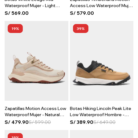
Waterproof Mujer - Light
Access Low Waterproof Mujer
Beige Suede
- Medium Beige Mesh
S/
569.00
S/
579.00
19
39
Zapatillas Motion Access Low
Botas Hiking Lincoln Peak Lite
Waterproof Mujer - Natural
Low Waterproof Hombre -
Mesh
Wheat Leather
S/
479.90
S/
599.00
S/
389.90
S/
649.00
19