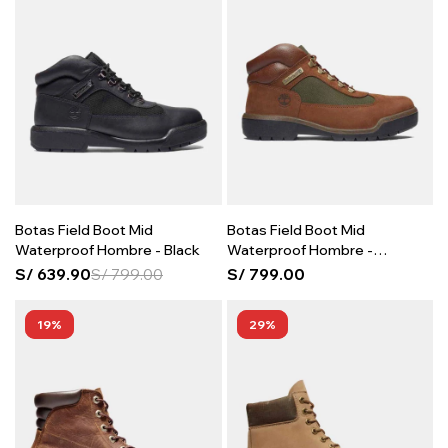
Botas Field Boot Mid
Botas Field Boot Mid
Waterproof Hombre - Black
Waterproof Hombre -
Chocolate
S/
639.90
S/
799.00
S/
799.00
19
29