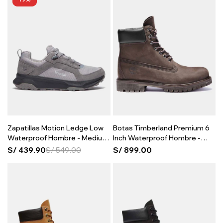
Zapatillas Motion Ledge Low
Botas Timberland Premium 6
Waterproof Hombre - Medium
Inch Waterproof Hombre -
Grey Suede
Brown
S/
439.90
S/
549.00
S/
899.00