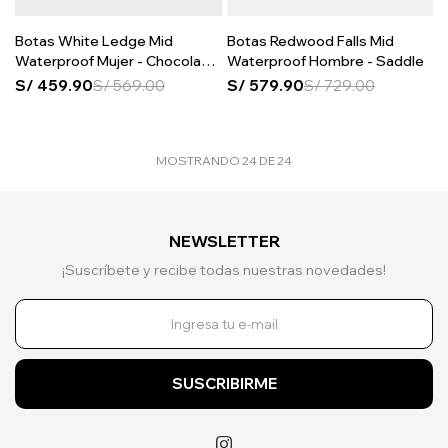
Botas White Ledge Mid
Botas Redwood Falls Mid
Waterproof Mujer - Chocolate
Waterproof Hombre - Saddle
Brown
S/
459.90
S/
569.00
S/
579.90
S/
729.00
MOSTRANDO
24
DE
24
NEWSLETTER
¡Suscríbete y recibe todas nuestras novedades!
SUSCRIBIRME
