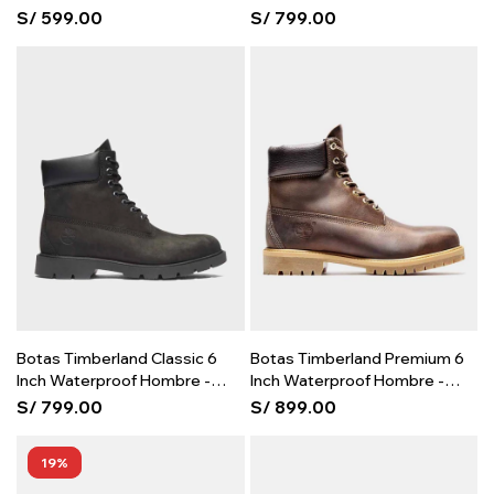
Wheat
S/
599.00
S/
799.00
Botas Timberland Classic 6
Botas Timberland Premium 6
Inch Waterproof Hombre -
Inch Waterproof Hombre -
Black
Brown
S/
799.00
S/
899.00
19