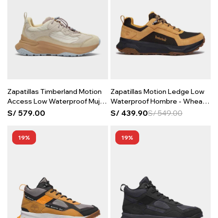
Zapatillas Timberland Motion
Zapatillas Motion Ledge Low
Access Low Waterproof Mujer
Waterproof Hombre - Wheat
- Light Beige Suede
Suede
S/
579.00
S/
439.90
S/
549.00
19
19