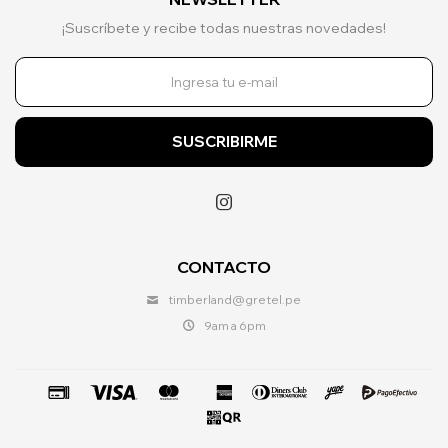
¡Suscríbete y recibe todas nuestras novedades!
SUSCRIBIRME

CONTACTO
timberland@gretel.pe
9am a 6pm