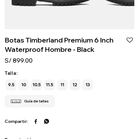
Botas Timberland Premium 6 Inch
Waterproof Hombre - Black
S/
899.00
Talla:
9.5
10
10.5
11.5
11
12
13

