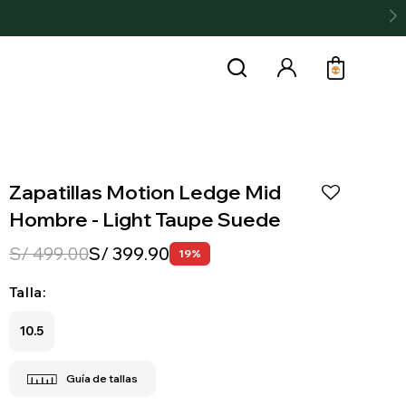
Zapatillas Motion Ledge Mid
Hombre - Light Taupe Suede
S/
499.00
S/
399.90
19
Talla:
10.5