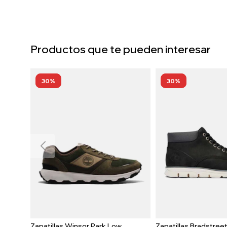
Productos que te pueden interesar
30
30
Zapatillas Winsor Park Low
Zapatillas Bradstree