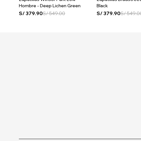
Hombre - Deep Lichen Green
Black
S/
379.90
S/
549.00
S/
379.90
S/
549.0