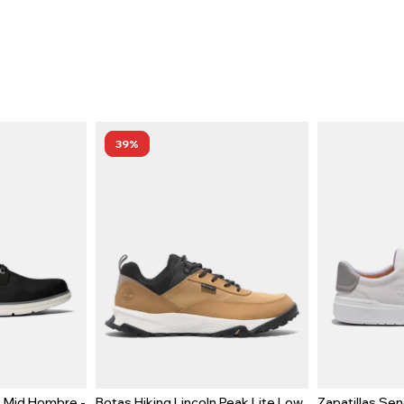
39
t Mid Hombre -
Botas Hiking Lincoln Peak Lite Low
Zapatillas Se