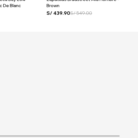
c De Blanc
Brown
Hombre
S/
439.90
S/
549.00
S/
439