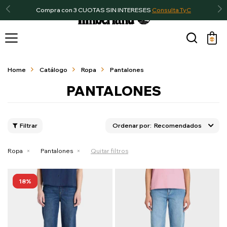
Compra con 3 CUOTAS SIN INTERESES
Consulta TyC

Home
Catálogo
Ropa
Pantalones
PANTALONES
Recomendados
Ropa
Pantalones
Quitar filtros
18