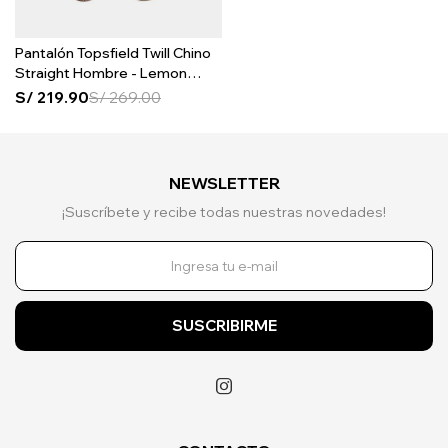
Pantalón Topsfield Twill Chino
Straight Hombre - Lemon
Pepper
S/
219.90
S/
269.00
NEWSLETTER
¡Suscríbete y recibe todas nuestras novedades!
SUSCRIBIRME
