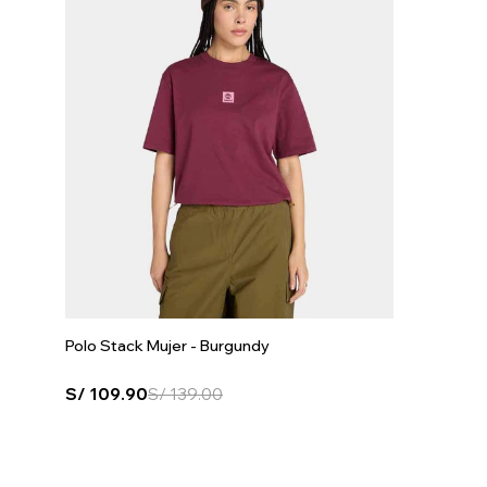
Polo Stack Mujer - Burgundy
S/
109.90
S/
139.00