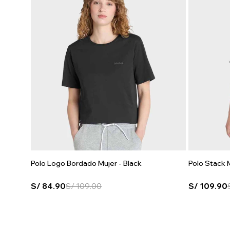
Polo Logo Bordado Mujer - Black
Polo Stack M
S/
84.90
S/
109.00
S/
109.90