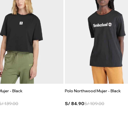
ujer - Black
Polo Northwood Mujer - Black
S/
139.00
S/
84.90
S/
109.00