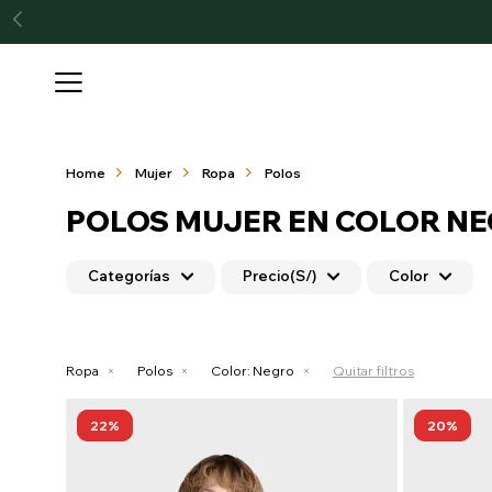

Home
Mujer
Ropa
Polos
POLOS MUJER EN COLOR N
Categorías
Precio
(S/)
Color
Ropa
Polos
Color:
Negro
Quitar filtros
22
20