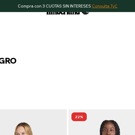
Compra con 3 CUOTAS SIN INTERESES
Consulta TyC
EGRO
22