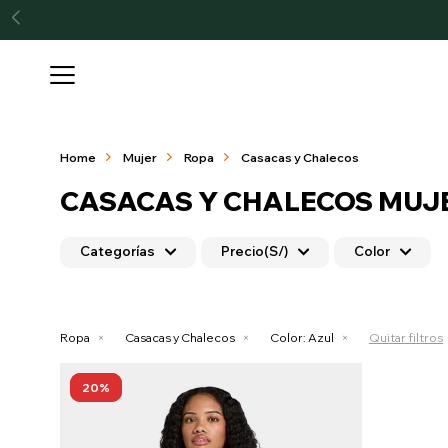

Home
Mujer
Ropa
Casacas y Chalecos
CASACAS Y CHALECOS MUJE
Categorías
Precio
(S/)
Color
Ropa
Casacas y Chalecos
Color:
Azul
Quitar filtros
20